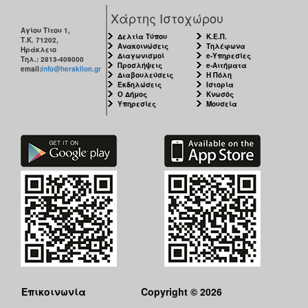
ΑΝΘΕΚΤΙΚΗ
Χάρτης Ιστοχώρου
ΠΟΛΗ
Αγίου Τίτου 1,
Δελτία Τύπου
Κ.Ε.Π.
Τ.Κ. 71202,
Ανακοινώσεις
Τηλέφωνα
Ηράκλειο
Διαγωνισμοί
e-Υπηρεσίες
Τηλ.: 2813-409000
Προσλήψεις
e-Αιτήματα
email:
info@heraklion.gr
Διαβουλεύσεις
Η Πόλη
Εκδηλώσεις
Ιστορία
Ο Δήμος
Κνωσός
Υπηρεσίες
Μουσεία
Επικοινωνία
Copyright © 2026