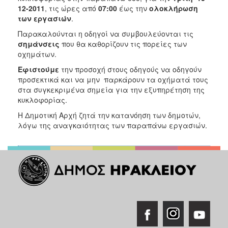
2018
12-2011
, τις ώρες από
07:00
έως την
ολοκλήρωση
2017
των εργασιών
.
2016
Παρακαλούνται η οδηγοί να συμβουλεύονται τις
σημάνσεις
που θα καθορίζουν τις πορείες των
2015
οχημάτων.
2013
Εφιστούμε
την προσοχή στους οδηγούς να οδηγούν
2012
προσεκτικά και να μην παρκάρουν τα οχήματά τους
στα συγκεκριμένα σημεία για την εξυπηρέτηση της
2011
κυκλοφορίας.
2010
Η Δημοτική Αρχή ζητά την κατανόηση των δημοτών,
2006
λόγω της αναγκαιότητας των παραπάνω εργασιών.
Ο
ΤΟΠΟΣ
ΜΑΣ
ΠΟΛΙΤΙΣΜΟΣ