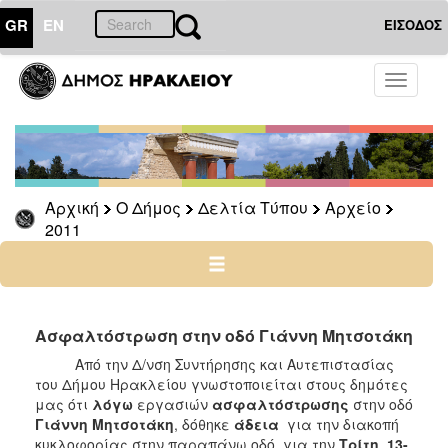
GR
EN
ΕΙΣΟΔΟΣ
Ο
Toggle
ΔΗΜΟΣ
navigati
Δελτία
Τύπου
Αρχείο
Αρχική
Ο Δήμος
Δελτία Τύπου
Αρχείο
2026
2011
2025
2024
2023
2022
Ασφαλτόστρωση στην οδό Γιάννη Μητσοτάκη
2021
Από την Δ/νση Συντήρησης και Αυτεπιστασίας
του Δήμου Ηρακλείου γνωστοποιείται στους δημότες
2020
μας ότι
λόγω
εργασιών
ασφαλτόστρωσης
στην οδό
2019
Γιάννη Μητσοτάκη
, δόθηκε
άδεια
για την διακοπή
κυκλοφορίας στην παραπάνω οδό, για την
Τρίτη 13-