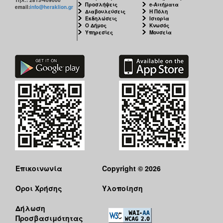
Προσλήψεις
e-Αιτήματα
email:
info@heraklion.gr
Διαβουλεύσεις
Η Πόλη
Εκδηλώσεις
Ιστορία
Ο Δήμος
Κνωσός
Υπηρεσίες
Μουσεία
Επικοινωνία
Copyright © 2026
Όροι Χρήσης
Υλοποίηση
Δήλωση
Προσβασιμότητας