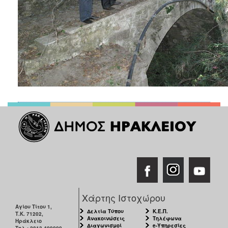
Χάρτης Ιστοχώρου
Αγίου Τίτου 1,
Δελτία Τύπου
Κ.Ε.Π.
Τ.Κ. 71202,
Ανακοινώσεις
Τηλέφωνα
Ηράκλειο
Διαγωνισμοί
e-Υπηρεσίες
Τηλ.: 2813-409000