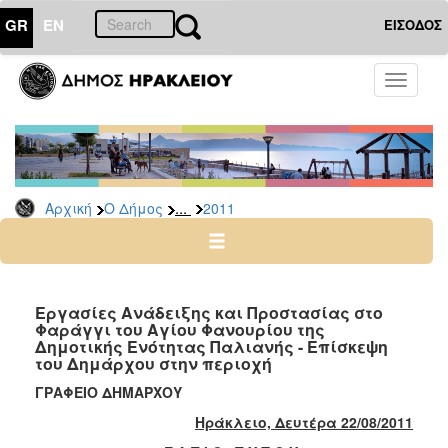
GR
EN
ΕΙΣΟΔΟΣ
Ο
Toggle
ΔΗΜΟΣ
navigati
Δελτία
Τύπου
Αρχείο
...
Αρχική
Ο Δήμος
2011
2026
2025
2024
2023
Εργασίες Ανάδειξης και Προστασίας στο
Φαράγγι του Αγίου Φανουρίου της
2022
Δημοτικής Ενότητας Παλιανής - Επίσκεψη
2021
του Δημάρχου στην περιοχή
2020
ΓΡΑΦΕΙΟ ΔΗΜΑΡΧΟΥ
2019
Ηράκλειο, Δευτέρα 22/08/2011