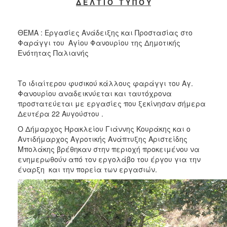
2018
Δ Ε Λ Τ Ι Ο Τ Υ Π Ο Υ
2017
2016
ΘΕΜΑ : Εργασίες Ανάδειξης και Προστασίας στο
Φαράγγι του Αγίου Φανουρίου της Δημοτικής
2015
Ενότητας Παλιανής
2013
2012
Το ιδιαίτερου φυσικού κάλλους φαράγγι του Αγ.
2011
Φανουρίου αναδεικνύεται και ταυτόχρονα
προστατεύεται με εργασίες που ξεκίνησαν σήμερα
2010
Δευτέρα 22 Αυγούστου .
2006
Ο Δήμαρχος Ηρακλείου Γιάννης Κουράκης και ο
Αντιδήμαρχος Αγροτικής Ανάπτυξης Αριστείδης
Μπολάκης βρέθηκαν στην περιοχή προκειμένου να
ενημερωθούν από τον εργολάβο του έργου για την
έναρξη και την πορεία των εργασιών.
Ο
ΤΟΠΟΣ
ΜΑΣ
ΠΟΛΙΤΙΣΜΟΣ