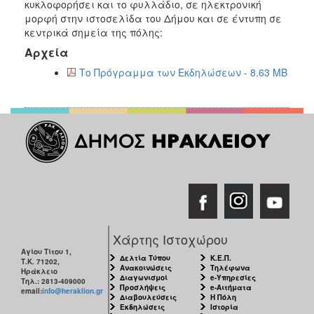
κυκλοφορήσει και το φυλλάδιο, σε ηλεκτρονική
μορφή στην ιστοσελίδα του Δήμου και σε έντυπη σε
κεντρικά σημεία της πόλης:
Αρχεία
Το Πρόγραμμα των Εκδηλώσεων - 8.63 MB
Χάρτης Ιστοχώρου
Αγίου Τίτου 1,
Δελτία Τύπου
Κ.Ε.Π.
Τ.Κ. 71202,
Ανακοινώσεις
Τηλέφωνα
Ηράκλειο
Διαγωνισμοί
e-Υπηρεσίες
Τηλ.: 2813-409000
Προσλήψεις
e-Αιτήματα
email:
info@heraklion.gr
Διαβουλεύσεις
Η Πόλη
Εκδηλώσεις
Ιστορία