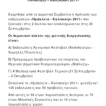
2018
2017
Εγκρίθηκε από το Δημοτικό Συμβούλιο η πρόταση των
2016
εκδηλώσεων
«Ηράκλειο - Καλοκαίρι 2011»
που
2015
ξεκινάει στις 2 Ιουλίου και ολοκληρώνεται στις 20
Σεπτεμβρίου.
2013
Οι θεματικοί κύκλοι της φετινής διοργάνωσης
2012
είναι:
2011
Α) Εκδηλώσεις Κεντρικού Φεστιβάλ (Κηποθέατρα –
2010
Χαμηλές Πλατείες)
2006
B) Πρόγραμμα προβολών και λειτουργίας του
Θερινού Δημοτικού Κινηματογράφου «Βηθλεέμ»
Γ) Ά Μεσογειακό Φεστιβάλ Τεχνών (21 Σεπτεμβρίου
– 2 Οκτωβρίου)
Ο
Συνολικά το «Ηράκλειο – Καλοκαίρι 2011» φιλοξενεί
ΤΟΠΟΣ
145 εκδηλώσεις και 55 προβολές ταινιών.
ΜΑΣ
Από αυτές οι 59 είναι παραστάσεις θεάτρου, οι 70
ΠΟΛΙΤΙΣΜΟΣ
είναι Μουσικές Συναυλίες και οι 16 είναι
παραστάσεις χορού.