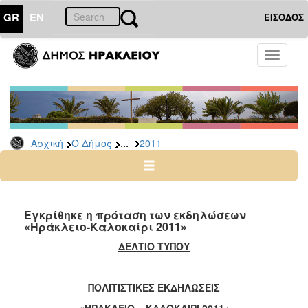
GR
EN
ΕΙΣΟΔΟΣ
Ο
Toggle
ΔΗΜΟΣ
navigati
Δελτία
Τύπου
Αρχείο
...
Αρχική
Ο Δήμος
2011
2026
2025
2024
2023
Εγκρίθηκε η πρόταση των εκδηλώσεων
«Ηράκλειο-Καλοκαίρι 2011»
2022
ΔΕΛΤΙΟ ΤΥΠΟΥ
2021
2020
ΠΟΛΙΤΙΣΤΙΚΕΣ ΕΚΔΗΛΩΣΕΙΣ
2019
«ΗΡΑΚΛΕΙΟ – ΚΑΛΟΚΑΙΡΙ 2011»