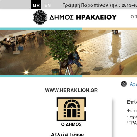
GR
EN
Γραμμή Παραπόνων τηλ : 2813-4
Ο 
Αρχ
WWW.HERAKLION.GR
Επί
Φωτο
παρα
“ΓΡΑ
Ο ΔΗΜΟΣ
Δελτία Τύπου