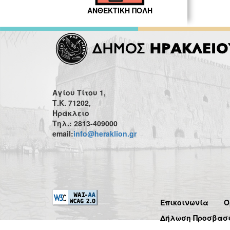
ΑΝΘΕΚΤΙΚΗ ΠΟΛΗ
Αγίου Τίτου 1,
Τ.Κ. 71202,
Ηράκλειο
Τηλ.: 2813-409000
email:
info@heraklion.gr
Επικοινωνία
Ό
Δήλωση Προσβασ