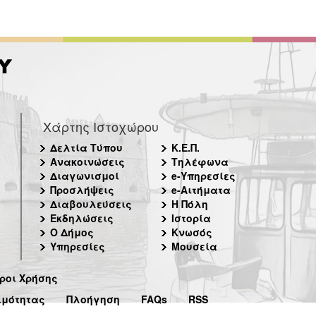
Χάρτης Ιστοχώρου
Δελτία Τύπου
Κ.Ε.Π.
Ανακοινώσεις
Τηλέφωνα
Διαγωνισμοί
e-Υπηρεσίες
Προσλήψεις
e-Αιτήματα
Διαβουλεύσεις
Η Πόλη
Εκδηλώσεις
Ιστορία
Ο Δήμος
Κνωσός
Υπηρεσίες
Μουσεία
ροι Χρήσης
ιμότητας
Πλοήγηση
FAQs
RSS