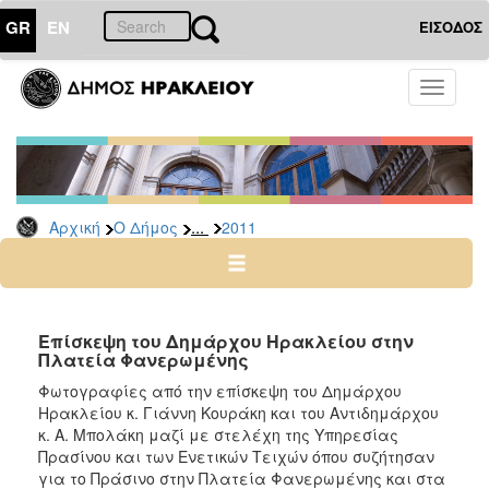
GR
EN
ΕΙΣΟΔΟΣ
Ο
Toggle
ΔΗΜΟΣ
navigati
Δελτία
Τύπου
Αρχείο
...
Αρχική
Ο Δήμος
2011
2026
2025
2024
2023
Επίσκεψη του Δημάρχου Ηρακλείου στην
Πλατεία Φανερωμένης
2022
Φωτογραφίες από την επίσκεψη του Δημάρχου
2021
Ηρακλείου κ. Γιάννη Κουράκη και του Αντιδημάρχου
2020
κ. Α. Μπολάκη μαζί με στελέχη της Υπηρεσίας
Πρασίνου και των Ενετικών Τειχών όπου συζήτησαν
2019
για το Πράσινο στην Πλατεία Φανερωμένης και στα