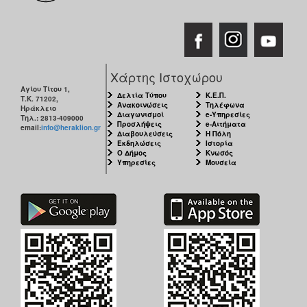
Χάρτης Ιστοχώρου
Αγίου Τίτου 1,
Δελτία Τύπου
Κ.Ε.Π.
Τ.Κ. 71202,
Ανακοινώσεις
Τηλέφωνα
Ηράκλειο
Διαγωνισμοί
e-Υπηρεσίες
Τηλ.: 2813-409000
Προσλήψεις
e-Αιτήματα
email:
info@heraklion.gr
Διαβουλεύσεις
Η Πόλη
Εκδηλώσεις
Ιστορία
Ο Δήμος
Κνωσός
Υπηρεσίες
Μουσεία