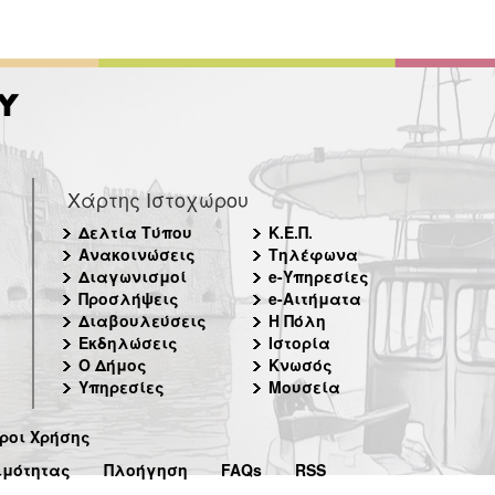
Χάρτης Ιστοχώρου
Δελτία Τύπου
Κ.Ε.Π.
Ανακοινώσεις
Τηλέφωνα
Διαγωνισμοί
e-Υπηρεσίες
Προσλήψεις
e-Αιτήματα
Διαβουλεύσεις
Η Πόλη
Εκδηλώσεις
Ιστορία
Ο Δήμος
Κνωσός
Υπηρεσίες
Μουσεία
ροι Χρήσης
ιμότητας
Πλοήγηση
FAQs
RSS