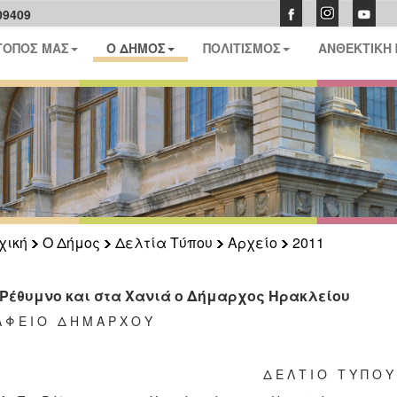
09409
ΤΟΠΟΣ ΜΑΣ
Ο ΔΗΜΟΣ
ΠΟΛΙΤΙΣΜΟΣ
ΑΝΘΕΚΤΙΚΗ
χική
Ο Δήμος
Δελτία Τύπου
Αρχείο
2011
 Ρέθυμνο και στα Χανιά ο Δήμαρχος Ηρακλείου
Α Φ Ε Ι Ο Δ Η Μ Α Ρ Χ Ο Υ
Δ Ε Λ Τ Ι Ο Τ Υ Π Ο Υ