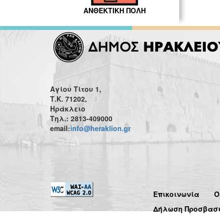
ΑΝΘΕΚΤΙΚΗ ΠΟΛΗ
Αγίου Τίτου 1,
Τ.Κ. 71202,
Ηράκλειο
Τηλ.: 2813-409000
email:
info@heraklion.gr
Επικοινωνία
Ό
Δήλωση Προσβασ