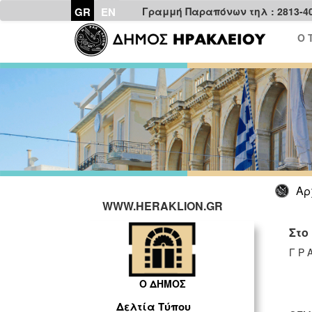
GR
EN
Γραμμή Παραπόνων τηλ : 2813-4
Ο 
Αρ
WWW.HERAKLION.GR
Στο
Γ Ρ 
Ο ΔΗΜΟΣ
Δελτία Τύπου