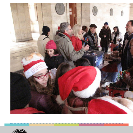
2018
2017
2016
2015
2013
2012
2011
2010
2006
Ο
ΤΟΠΟΣ
ΜΑΣ
ΠΟΛΙΤΙΣΜΟΣ