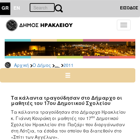
GR
EN
ΕΙΣΟΔΟΣ
Ο
Toggle
ΔΗΜΟΣ
navigati
Δελτία
Τύπου
Αρχείο
...
Αρχική
Ο Δήμος
2011
2026
2025
2024
2023
Τα κάλαντα τραγούδησαν στο Δήμαρχο οι
μαθητές του 17ου Δημοτικού Σχολείου
2022
Τα κάλαντα τραγούδησαν στο Δήμαρχο Ηρακλείου
2021
ου
κ. Γιάννη Κουράκη οι μαθητές του 17
Δημοτικού
2020
Σχολείου Ηρακλείου στο
Παζάρι που διοργάνωσαν
στη Λότζια, τα έσοδα του οποίου θα διατεθούν στο
2019
«Σπίτι των Αγγέλων».