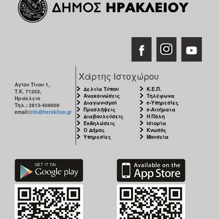
ΑΝΘΕΚΤΙΚΗ
ΠΟΛΗ
Χάρτης Ιστοχώρου
Αγίου Τίτου 1,
Δελτία Τύπου
Κ.Ε.Π.
Τ.Κ. 71202,
Ανακοινώσεις
Τηλέφωνα
Ηράκλειο
Διαγωνισμοί
e-Υπηρεσίες
Τηλ.: 2813-409000
Προσλήψεις
e-Αιτήματα
email:
info@heraklion.gr
Διαβουλεύσεις
Η Πόλη
Εκδηλώσεις
Ιστορία
Ο Δήμος
Κνωσός
Υπηρεσίες
Μουσεία