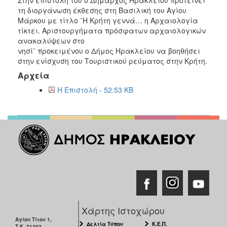
2018
τη διοργάνωση έκθεσης στη Βασιλική του Αγίου
2017
Μάρκου με τίτλο ¨Η Κρήτη γεννά… η Αρχαιολογία
τίκτει. Αριστουργήματα πρόσφατων αρχαιολογικών
2016
ανακαλύψεων στο
2015
νησί¨ προκειμένου ο Δήμος Ηρακλείου να βοηθήσει
στην ενίσχυση του Τουριστικού ρεύματος στην Κρήτη.
2013
Αρχεία
2012
Η Επιστολή - 52.53 KB
2011
2010
2006
Ο
ΤΟΠΟΣ
ΜΑΣ
Χάρτης Ιστοχώρου
ΠΟΛΙΤΙΣΜΟΣ
Αγίου Τίτου 1,
Δελτία Τύπου
Κ.Ε.Π.
Τ.Κ. 71202,