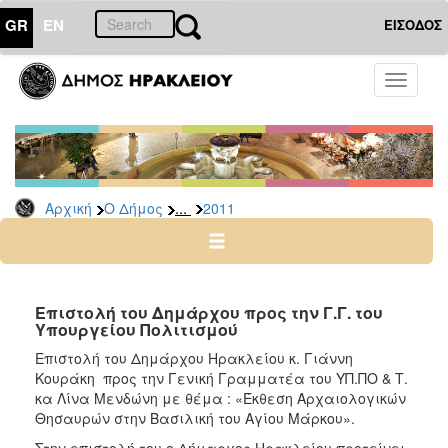
GR
EN
ΕΙΣΟΔΟΣ
Ο
Toggle
ΔΗΜΟΣ
navigati
Δελτία
Τύπου
Αρχείο
...
Αρχική
Ο Δήμος
2011
2026
2025
2024
2023
Επιστολή του Δημάρχου προς την Γ.Γ. του
Υπουργείου Πολιτισμού
2022
Επιστολή του Δημάρχου Ηρακλείου κ. Γιάννη
2021
Κουράκη προς την Γενική Γραμματέα του ΥΠ.ΠΟ & Τ.
2020
κα Λίνα Μενδώνη με θέμα : «Έκθεση Αρχαιολογικών
Θησαυρών στην Βασιλική του Αγίου Μάρκου».
2019
Στην επιστολή του ο Δήμαρχος Ηρακλείου προτείνει