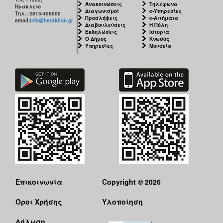
Ανακοινώσεις
Τηλέφωνα
ΑΝΘΕΚΤΙΚΗ
Ηράκλειο
Διαγωνισμοί
e-Υπηρεσίες
ΠΟΛΗ
Τηλ.: 2813-409000
Προσλήψεις
e-Αιτήματα
email:
info@heraklion.gr
Διαβουλεύσεις
Η Πόλη
Εκδηλώσεις
Ιστορία
Ο Δήμος
Κνωσός
Υπηρεσίες
Μουσεία
Επικοινωνία
Copyright © 2026
Όροι Χρήσης
Υλοποίηση
Δήλωση