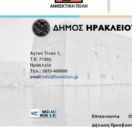
ΑΝΘΕΚΤΙΚΗ ΠΟΛΗ
Αγίου Τίτου 1,
Τ.Κ. 71202,
Ηράκλειο
Τηλ.: 2813-409000
email:
info@heraklion.gr
Επικοινωνία
Ό
Δήλωση Προσβασ