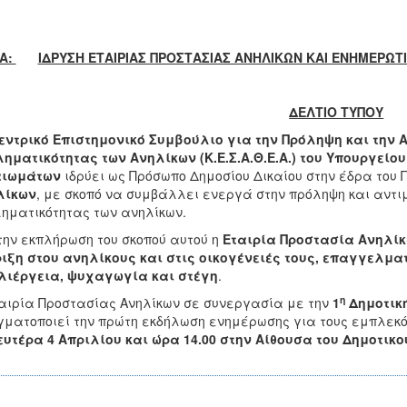
Α:
ΙΔΡΥΣΗ ΕΤΑΙΡΙΑΣ ΠΡΟΣΤΑΣΙΑΣ ΑΝΗΛΙΚΩΝ ΚΑΙ ΕΝΗΜΕΡΩ
ΔΕΛΤΙΟ ΤΥΠΟΥ
εντρικό Επιστημονικό Συμβούλιο για την Πρόληψη και την 
ηματικότητας των Ανηλίκων (Κ.Ε.Σ.Α.Θ.Ε.Α.) του Υπουργεί
αιωμάτων
ιδρύει ως Πρόσωπο Δημοσίου Δικαίου στην έδρα του
λίκων
, με σκοπό να συμβάλλει ενεργά στην πρόληψη και αντιμ
ηματικότητας των ανηλίκων.
την εκπλήρωση του σκοπού αυτού η
Εταιρία Προστασία Ανηλί
ιξη στου ανηλίκους και στις οικογένειές τους, επαγγελματ
λιέργεια, ψυχαγωγία και στέγη
.
η
αιρία Προστασίας Ανηλίκων σε συνεργασία με την
1
Δημοτική
ματοποιεί την πρώτη εκδήλωση ενημέρωσης για τους εμπλεκό
ευτέρα 4 Απριλίου και ώρα 14.00 στην Αίθουσα του Δημοτι