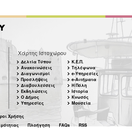
Χάρτης Ιστοχώρου
Δελτία Τύπου
Κ.Ε.Π.
Ανακοινώσεις
Τηλέφωνα
Διαγωνισμοί
e-Υπηρεσίες
Προσλήψεις
e-Αιτήματα
Διαβουλεύσεις
Η Πόλη
Εκδηλώσεις
Ιστορία
Ο Δήμος
Κνωσός
Υπηρεσίες
Μουσεία
ροι Χρήσης
ιμότητας
Πλοήγηση
FAQs
RSS