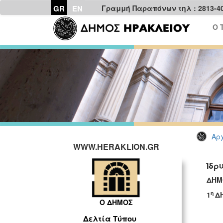
GR
EN
Γραμμή Παραπόνων τηλ : 2813-4
Ο 
Αρχ
WWW.HERAKLION.GR
Ίδρ
ΔΗΜ
η
1
Δ
Ο ΔΗΜΟΣ
Δελτία Τύπου