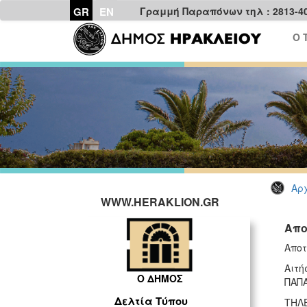
GR
EN
Γραμμή Παραπόνων τηλ : 2813-4
Ο 
Αρχ
WWW.HERAKLION.GR
Απο
Αποτ
Αιτή
Ο ΔΗΜΟΣ
ΠΑΠ
Δελτία Τύπου
ΤΗΛΕ