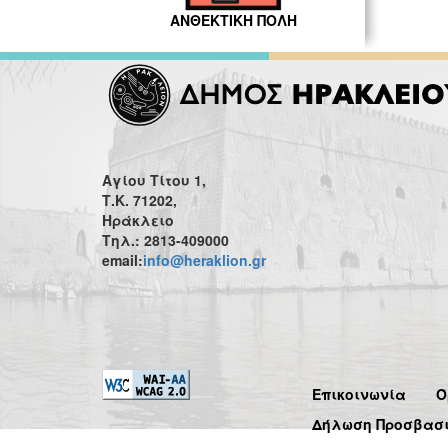
ΑΝΘΕΚΤΙΚΗ ΠΟΛΗ
Αγίου Τίτου 1,
Τ.Κ. 71202,
Ηράκλειο
Τηλ.: 2813-409000
email:
info@heraklion.gr
Επικοινωνία
Ό
Δήλωση Προσβασ