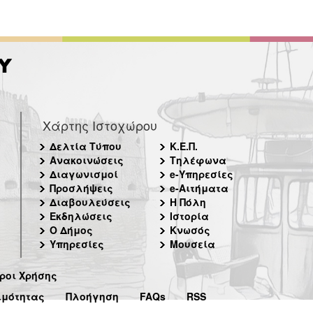
Χάρτης Ιστοχώρου
Δελτία Τύπου
Κ.Ε.Π.
Ανακοινώσεις
Τηλέφωνα
Διαγωνισμοί
e-Υπηρεσίες
Προσλήψεις
e-Αιτήματα
Διαβουλεύσεις
Η Πόλη
Εκδηλώσεις
Ιστορία
Ο Δήμος
Κνωσός
Υπηρεσίες
Μουσεία
ροι Χρήσης
ιμότητας
Πλοήγηση
FAQs
RSS