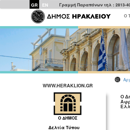
GR
EN
Γραμμή Παραπόνων τηλ : 2813-4
Ο 
Αρχ
WWW.HERAKLION.GR
Ο Δ
Αφρ
Ελλ
Ο ΔΗΜΟΣ
Δελτία Τύπου