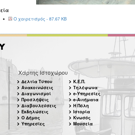
εία
Ο χαιρετισμός - 87.67 KB
Χάρτης Ιστοχώρου
Δελτία Τύπου
Κ.Ε.Π.
Ανακοινώσεις
Τηλέφωνα
Διαγωνισμοί
e-Υπηρεσίες
Προσλήψεις
e-Αιτήματα
Διαβουλεύσεις
Η Πόλη
Εκδηλώσεις
Ιστορία
Ο Δήμος
Κνωσός
Υπηρεσίες
Μουσεία