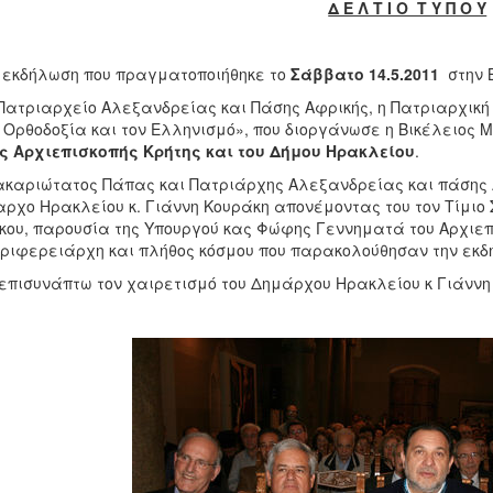
Δ Ε Λ Τ Ι Ο Τ Υ Π Ο Υ
 εκδήλωση που πραγματοποιήθηκε το
Σάββατο 14.5.2011
στην Β
Πατριαρχείο Αλεξανδρείας και Πάσης Αφρικής, η Πατριαρχική 
 Ορθοδοξία και τον Ελληνισμό», που διοργάνωσε η Βικέλειος
ς Αρχιεπισκοπής Κρήτης και του Δήμου Ηρακλείου
.
καριώτατος Πάπας και Πατριάρχης Αλεξανδρείας και πάσης Αφ
ρχο Ηρακλείου κ. Γιάννη Κουράκη απονέμοντας του τον Τίμιο
ου, παρουσία της Υπουργού κας Φώφης Γεννηματά του Αρχιεπισ
ριφερειάρχη και πλήθος κόσμου που παρακολούθησαν την εκδ
επισυνάπτω τον χαιρετισμό του Δημάρχου Ηρακλείου κ Γιάννη