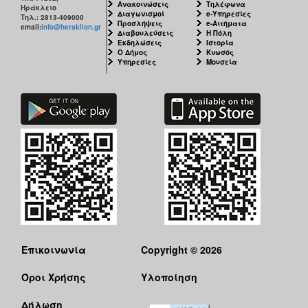
Ανακοινώσεις
Τηλέφωνα
Ηράκλειο
Διαγωνισμοί
e-Υπηρεσίες
Τηλ.: 2813-409000
Προσλήψεις
e-Αιτήματα
email:
info@heraklion.gr
Διαβουλεύσεις
Η Πόλη
Εκδηλώσεις
Ιστορία
Ο Δήμος
Κνωσός
Υπηρεσίες
Μουσεία
Επικοινωνία
Copyright © 2026
Όροι Χρήσης
Υλοποίηση
Δήλωση