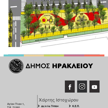
Χάρτης Ιστοχώρου
Αγίου Τίτου 1,
Δελτία Τύπου
Κ.Ε.Π.
Τ.Κ. 71202,