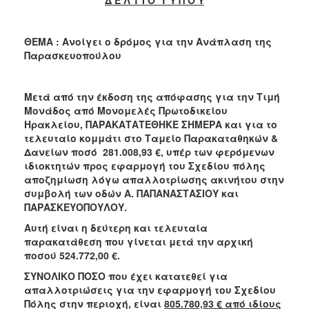
2018
2017
ΘΕΜΑ : Ανοίγει ο δρόμος για την Ανάπλαση της
2016
Παρασκευοπούλου
2015
2013
Μετά από την έκδοση της απόφασης για την Τιμή
2012
Μονάδος από Μονομελές Πρωτοδικείου
Ηρακλείου, ΠΑΡΑΚΑΤΑΤΕΘΗΚΕ ΣΗΜΕΡΑ και για το
2011
τελευταίο κομμάτι στο Ταμείο Παρακαταθηκών &
2010
Δανείων ποσό 281.008,93 €, υπέρ των φερόμενων
ιδιοκτητών προς εφαρμογή του Σχεδίου πόλης
2006
αποζημίωση λόγω απαλλοτρίωσης ακινήτου στην
συμβολή των οδών Α. ΠΑΠΑΝΑΣΤΑΣΙΟΥ και
ΠΑΡΑΣΚΕΥΟΠΟΥΛΟΥ.
Αυτή είναι η δεύτερη και τελευταία
Ο
παρακατάθεση που γίνεται μετά την αρχική
ΤΟΠΟΣ
ποσού 524.772,00 €.
ΜΑΣ
ΣΥΝΟΛΙΚΟ ΠΟΣΟ που έχει κατατεθεί για
ΠΟΛΙΤΙΣΜΟΣ
απαλλοτριώσεις για την εφαρμογή του Σχεδίου
Πόλης στην περιοχή, είναι
805.780,93 € από ιδίους