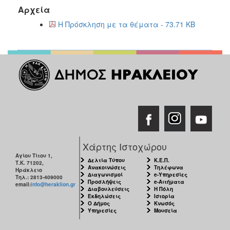
2018
Αρχεία
2017
Η Πρόσκληση με τα θέματα - 73.71 KB
2016
2015
2013
2012
2011
2010
2006
Χάρτης Ιστοχώρου
Αγίου Τίτου 1,
Δελτία Τύπου
Κ.Ε.Π.
Τ.Κ. 71202,
Ανακοινώσεις
Τηλέφωνα
Ηράκλειο
Ο
Διαγωνισμοί
e-Υπηρεσίες
Τηλ.: 2813-409000
ΤΟΠΟΣ
Προσλήψεις
e-Αιτήματα
email:
info@heraklion.gr
ΜΑΣ
Διαβουλεύσεις
Η Πόλη
Εκδηλώσεις
Ιστορία
Ο Δήμος
Κνωσός
Υπηρεσίες
Μουσεία
ΠΟΛΙΤΙΣΜΟΣ