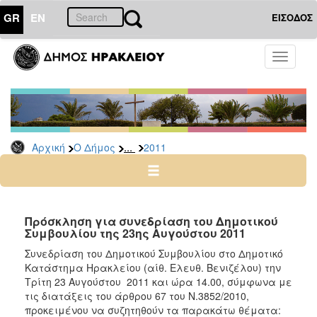
GR
EN
ΕΙΣΟΔΟΣ
Ο
Toggle
ΔΗΜΟΣ
navigati
Δελτία
Τύπου
Αρχείο
...
Αρχική
Ο Δήμος
2011
2026
2025
2024
2023
Πρόσκληση για συνεδρίαση του Δημοτικού
Συμβουλίου της 23ης Αυγούστου 2011
2022
Συνεδρίαση του Δημοτικού Συμβουλίου στο Δημοτικό
2021
Κατάστημα Ηρακλείου (αίθ. Ελευθ. Βενιζέλου) την
2020
Tρίτη 23 Αυγούστου 2011 και ώρα 14.00, σύμφωνα με
τις διατάξεις του άρθρου 67 του Ν.3852/2010,
2019
προκειμένου να συζητηθούν τα παρακάτω θέματα: