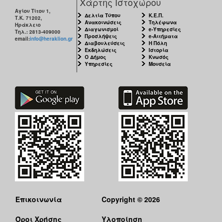
Χάρτης Ιστοχώρου
ΑΝΘΕΚΤΙΚΗ
Αγίου Τίτου 1,
ΠΟΛΗ
Δελτία Τύπου
Κ.Ε.Π.
Τ.Κ. 71202,
Ανακοινώσεις
Τηλέφωνα
Ηράκλειο
Διαγωνισμοί
e-Υπηρεσίες
Τηλ.: 2813-409000
Προσλήψεις
e-Αιτήματα
email:
info@heraklion.gr
Διαβουλεύσεις
Η Πόλη
Εκδηλώσεις
Ιστορία
Ο Δήμος
Κνωσός
Υπηρεσίες
Μουσεία
Επικοινωνία
Copyright © 2026
Όροι Χρήσης
Υλοποίηση