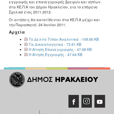
2018
εγγραφής και επανεγγραφής βρεφών και νηπίων
στα ΚΕ.Π.Α του Δήμου Ηρακλείου, για το επόμενο
2017
Σχολικό έτος 2011-2012.
2016
Οι αιτήσεις θα κατατίθενται στα ΚΕ.Π.Α μέχρι και
2015
την Παρασκευή 24 Ιουνίου 2011.
2013
Αρχεία
2012
Το Δελτίο Τύπου Αναλυτικά - 108.66 KB
Τα Δικαιολογητικά - 73.91 KB
2011
Η Αίτηση Επανεγγραφής - 47.68 KB
2010
Η Αίτηση Εγγραφής - 47.64 KB
2006
Ο
ΤΟΠΟΣ
ΜΑΣ
ΠΟΛΙΤΙΣΜΟΣ