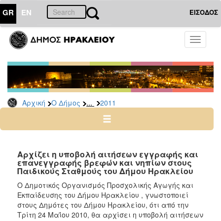
GR
EN
ΕΙΣΟΔΟΣ
Ο
Toggle
ΔΗΜΟΣ
navigati
Δελτία
Τύπου
Αρχείο
...
Αρχική
Ο Δήμος
2011
2026
2025
2024
2023
Αρχίζει η υποβολή αιτήσεων εγγραφής και
επανεγγραφής βρεφών και νηπίων στους
2022
Παιδικούς Σταθμούς του Δήμου Ηρακλείου
2021
Ο Δημοτικός Οργανισμός Προσχολικής Αγωγής και
2020
Εκπαίδευσης του Δήμου Ηρακλείου , γνωστοποιεί
στους Δημότες του Δήμου Ηρακλείου, ότι από την
2019
Τρίτη 24 Μαΐου 2010, θα αρχίσει η υποβολή αιτήσεων