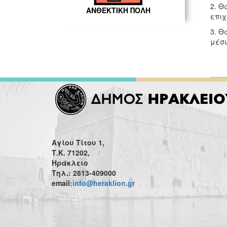
2. Θ
ΑΝΘΕΚΤΙΚΗ ΠΟΛΗ
επιχ
3. Θ
μέσω
Αγίου Τίτου 1,
Τ.Κ. 71202,
Ηράκλειο
Τηλ.: 2813-409000
email:
info@heraklion.gr