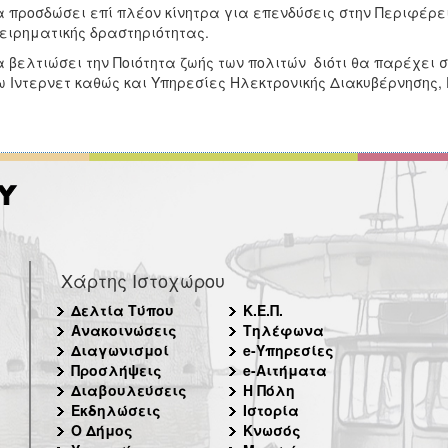
α προσδώσει επί πλέον κίνητρα για επενδύσεις στην Περιφέρε
ειρηματικής δραστηριότητας.
α βελτιώσει την Ποιότητα ζωής των πολιτών διότι θα παρέχει
 Ιντερνετ καθώς και Υπηρεσίες Ηλεκτρονικής Διακυβέρνησης, Ε
Χάρτης Ιστοχώρου
Δελτία Τύπου
Κ.Ε.Π.
Ανακοινώσεις
Τηλέφωνα
Διαγωνισμοί
e-Υπηρεσίες
Προσλήψεις
e-Αιτήματα
Διαβουλεύσεις
Η Πόλη
Εκδηλώσεις
Ιστορία
Ο Δήμος
Κνωσός