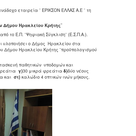
άδοχο εταιρεία ¨ ΕΡΙΚΣΟΝ ΕΛΛΑΣ Α.Ε ¨ τη
ών Δήμου Ηρακλείου Κρήτης¨
ό το Ε.Π. ¨Ψηφιακή Σύγκλιση¨ (Ε.Σ.Π.Α.).
ι υλοποιήσει ο Δήμος Ηρακλείου στα
 του Δήμου Ηρακλείου Κρήτης ¨προϋπολογισμού
ατασκευή παθητικών υποδομών και
φρεάτια
γ)
30 μικρά φρεάτια
δ)
δύο νέους
ρα και
στ)
καλώδιο 4 οπτικών ινών μήκους.