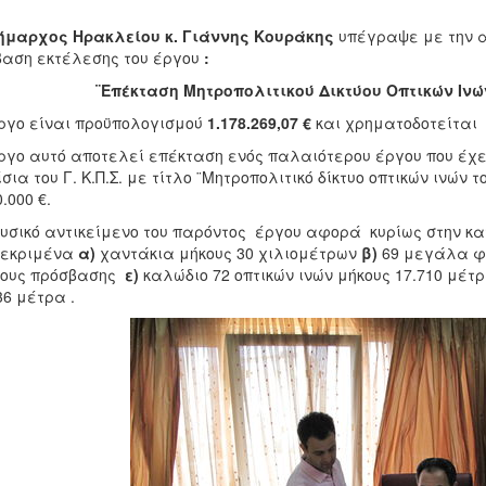
ήμαρχος Ηρακλείου κ. Γιάννης Κουράκης
υπέγραψε με την αν
αση εκτέλεσης του έργου
:
¨Επέκταση Μητροπολιτικού Δικτύου Οπτικών Ιν
ργο είναι προϋπολογισμού
1.178.269,07 €
και χρηματοδοτείται απ
ργο αυτό αποτελεί επέκταση ενός παλαιότερου έργου που έχε
σια του Γ. Κ.Π.Σ. με τίτλο ¨Μητροπολιτικό δίκτυο οπτικών ινών
.000 €.
υσικό αντικείμενο του παρόντος έργου αφορά κυρίως στην κ
κεκριμένα
α)
χαντάκια μήκους 30 χιλιομέτρων
β)
69 μεγάλα 
βους πρόσβασης
ε)
καλώδιο 72 οπτικών ινών μήκους 17.710 μέτ
36 μέτρα .