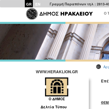
GR
EN
Γραμμή Παραπόνων τηλ : 2813-4
Ο 
Αρχ
WWW.HERAKLION.GR
Επέ
Ο ΔΗΜΟΣ
ΘΕΜ
Δελτία Τύπου