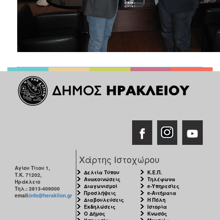
Χάρτης Ιστοχώρου
Αγίου Τίτου 1,
Δελτία Τύπου
Κ.Ε.Π.
Τ.Κ. 71202,
Ανακοινώσεις
Τηλέφωνα
Ηράκλειο
Διαγωνισμοί
e-Υπηρεσίες
Τηλ.: 2813-409000
Προσλήψεις
e-Αιτήματα
email:
info@heraklion.gr
Διαβουλεύσεις
Η Πόλη
Εκδηλώσεις
Ιστορία
Ο Δήμος
Κνωσός