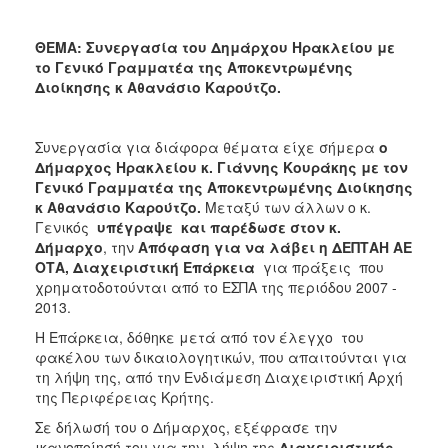
2018
2017
ΘΕΜΑ: Συνεργασία του Δημάρχου Ηρακλείου με
2016
το Γενικό Γραμματέα της Αποκεντρωμένης
Διοίκησης κ Αθανάσιο Καρούτζο.
2015
2013
Συνεργασία για διάφορα θέματα είχε σήμερα
ο
2012
Δήμαρχος Ηρακλείου κ. Γιάννης Κουράκης με τον
2011
Γενικό Γραμματέα της Αποκεντρωμένης Διοίκησης
κ Αθανάσιο Καρούτζο.
Μεταξύ των άλλων ο κ.
2010
Γενικός
υπέγραψε και παρέδωσε
στον κ.
2006
Δήμαρχο
, την
Απόφαση για να λάβει η ΔΕΠΤΑΗ ΑΕ
ΟΤΑ, Διαχειριστική Επάρκεια
για πράξεις που
χρηματοδοτούνται από το ΕΣΠΑ της περιόδου 2007 -
2013.
Η Επάρκεια, δόθηκε μετά από τον έλεγχο του
Ο
ΤΟΠΟΣ
φακέλου των δικαιολογητικών, που απαιτούνται για
ΜΑΣ
τη λήψη της, από την Ενδιάμεση Διαχειριστική Αρχή
της Περιφέρειας Κρήτης.
ΠΟΛΙΤΙΣΜΟΣ
Σε δήλωσή του ο Δήμαρχος, εξέφρασε την
ικανοποίησή του για την λήψη της
Διαχειριστικής