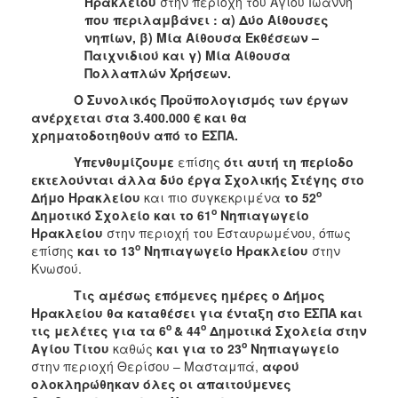
Ηρακλείου
στην περιοχή του Αγίου Ιωάννη
ΑΝΘΕΚΤΙΚΗ
που περιλαμβάνει : α) Δύο Αίθουσες
ΠΟΛΗ
νηπίων, β) Μία Αίθουσα Εκθέσεων –
Παιχνιδιού και γ) Μία Αίθουσα
Πολλαπλών Χρήσεων.
Ο Συνολικός Προϋπολογισμός των έργων
ανέρχεται στα 3.400.000 € και θα
χρηματοδοτηθούν από το ΕΣΠΑ.
Υπενθυμίζουμε
επίσης
ότι αυτή τη περίοδο
εκτελούνται άλλα δύο έργα Σχολικής Στέγης στο
ο
Δήμο Ηρακλείου
και πιο συγκεκριμένα
το 52
ο
Δημοτικό Σχολείο και το 61
Νηπιαγωγείο
Ηρακλείου
στην περιοχή του Εσταυρωμένου, όπως
ο
επίσης
και το 13
Νηπιαγωγείο Ηρακλείου
στην
Κνωσού.
Τις αμέσως επόμενες ημέρες ο Δήμος
Ηρακλείου θα καταθέσει για ένταξη στο ΕΣΠΑ και
ο
ο
τις μελέτες για τα 6
& 44
Δημοτικά Σχολεία στην
ο
Αγίου Τίτου
καθώς
και για το 23
Νηπιαγωγείο
στην περιοχή Θερίσου – Μασταμπά,
αφού
ολοκληρώθηκαν όλες οι απαιτούμενες