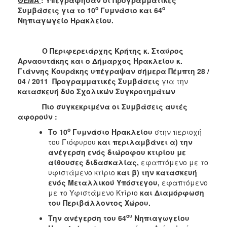
2018
ο
ο
Συμβάσεις για το 10
Γυμνάσιο και 64
2017
Νηπιαγωγείο Ηρακλείου.
2016
2015
Ο Περιφερειάρχης Κρήτης κ. Σταύρος
Αρναουτάκης και ο Δήμαρχος Ηρακλείου κ.
2013
Γιάννης Κουράκης υπέγραψαν σήμερα Πέμπτη 28 /
2012
04 / 2011 Προγραμματικές Συμβάσεις
για την
κατασκευή δύο Σχολικών Συγκροτημάτων
2011
Πιο συγκεκριμένα οι Συμβάσεις αυτές
2010
αφορούν :
2006
ο
Το 10
Γυμνάσιο Ηρακλείου
στην περιοχή
του Γιόφυρου
και περιλαμβάνει α) την
ανέγερση ενός διώροφου κτιρίου με
αίθουσες διδασκαλίας,
εφαπτόμενο με το
υφιστάμενο κτίριο
και β) την κατασκευή
Ο
ΤΟΠΟΣ
ενός Μεταλλικού Υπόστεγου,
εφαπτόμενο
ΜΑΣ
με το Υφιστάμενο Κτίριο
και Διαμόρφωση
του Περιβάλλοντος Χώρου.
ΠΟΛΙΤΙΣΜΟΣ
ου
Την ανέγερση του 64
Νηπιαγωγείου