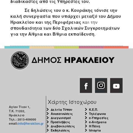
διαδικασίες από τις Υπηρεσίες του.
Σε δηλώσεις του ο κ. Κουράκης τόνισε την
καλή συνεργασία που υπάρχει μεταξύ του Δήμου
Ηρακλείου και της Περιφέρειας
και την
σπουδαιότητα των δύο Σχολικών Συγκροτημάτων
για την Α/θμια και Β/θμια εκπαίδευση
.
Χάρτης Ιστοχώρου
Αγίου Τίτου 1,
Δελτία Τύπου
Κ.Ε.Π.
Τ.Κ. 71202,
Ανακοινώσεις
Τηλέφωνα
Ηράκλειο
Διαγωνισμοί
e-Υπηρεσίες
Τηλ.: 2813-409000
Προσλήψεις
e-Αιτήματα
email:
info@heraklion.gr
Διαβουλεύσεις
Η Πόλη
Εκδηλώσεις
Ιστορία