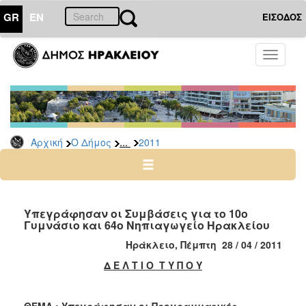
GR
EN
ΕΙΣΟΔΟΣ
Ο
Toggle
ΔΗΜΟΣ
navigati
Δελτία
Τύπου
Αρχείο
...
Αρχική
Ο Δήμος
2011
2026
2025
2024
2023
Υπεγράφησαν οι Συμβάσεις για το 10ο
Γυμνάσιο και 64ο Νηπιαγωγείο Ηρακλείου
2022
Ηράκλειο, Πέμπτη 28 / 04 / 2011
2021
Δ Ε Λ Τ Ι Ο Τ Υ Π Ο Υ
2020
2019
ΘΕΜΑ
: Υπεγράφησαν οι Προγραμματικές