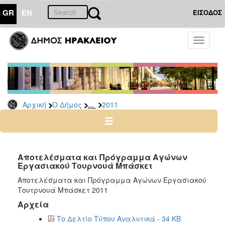
GR
EN
ΕΙΣΟΔΟΣ
Ο
Toggle
ΔΗΜΟΣ
navigati
Δελτία
Τύπου
Αρχείο
...
Αρχική
Ο Δήμος
2011
2026
2025
2024
2023
Αποτελέσματα και Πρόγραμμα Αγώνων
Εργασιακού Τουρνουά Μπάσκετ
2022
Αποτελέσματα και Πρόγραμμα Αγώνων Εργασιακού
2021
Τουτρνουά Μπάσκετ 2011
2020
Αρχεία
2019
Το Δελτίο Τύπου Αναλυτικά - 34 KB