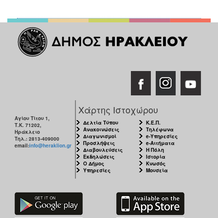
2018
2017
2016
2015
2013
2012
2011
2010
Χάρτης Ιστοχώρου
2006
Αγίου Τίτου 1,
Δελτία Τύπου
Κ.Ε.Π.
Τ.Κ. 71202,
Ανακοινώσεις
Τηλέφωνα
Ηράκλειο
Διαγωνισμοί
e-Υπηρεσίες
Τηλ.: 2813-409000
Προσλήψεις
e-Αιτήματα
email:
info@heraklion.gr
Διαβουλεύσεις
Η Πόλη
Εκδηλώσεις
Ιστορία
Ο Δήμος
Κνωσός
Ο
Υπηρεσίες
Μουσεία
ΤΟΠΟΣ
ΜΑΣ
ΠΟΛΙΤΙΣΜΟΣ