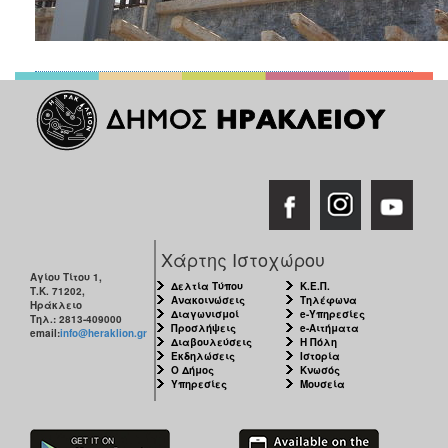
Χάρτης Ιστοχώρου
Αγίου Τίτου 1,
Δελτία Τύπου
Κ.Ε.Π.
Τ.Κ. 71202,
Ανακοινώσεις
Τηλέφωνα
Ηράκλειο
Διαγωνισμοί
e-Υπηρεσίες
Τηλ.: 2813-409000
Προσλήψεις
e-Αιτήματα
email:
info@heraklion.gr
Διαβουλεύσεις
Η Πόλη
Εκδηλώσεις
Ιστορία
Ο Δήμος
Κνωσός
Υπηρεσίες
Μουσεία