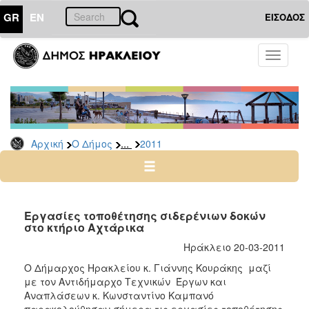
GR
EN
ΕΙΣΟΔΟΣ
Ο
Toggle
ΔΗΜΟΣ
navigati
Δελτία
Τύπου
Αρχείο
...
Αρχική
Ο Δήμος
2011
2026
2025
2024
2023
Εργασίες τοποθέτησης σιδερένιων δοκών
στο κτήριο Αχτάρικα
2022
Ηράκλειο 20-03-2011
2021
Ο Δήμαρχος Ηρακλείου κ. Γιάννης Κουράκης μαζί
2020
με τον Αντιδήμαρχο Τεχνικών Έργων και
2019
Αναπλάσεων κ. Κωνσταντίνο Καμπανό
παρακολούθησαν σήμερα τις εργασίες τοποθέτησης