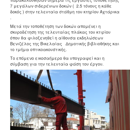
2018
7 μεγάλων σιδερένιων δοκών ( 2.5 τόνους η κάθε
2017
δοκός ) στην τελευταία στάθμη του κτηρίου Αχτάρικα
.
2016
Μετά την τοποθέτηση των δοκών απομένει η
2015
σκυροδέτηση της τελευταίας πλάκας του κτιρίου
2013
όπου θα φιλοξενηθεί η αίθουσα εκδηλώσεων
Βενιζέλος της Βικελαίας Δημοτικής βιβλιοθήκης και
2012
το τμήμα οπτικοακουστικής.
2011
Το επόμενο εικοσαήμερο θα υπογραφεί και η
2010
σύμβαση για την τελευταία φάση του έργου.
2006
Ο
ΤΟΠΟΣ
ΜΑΣ
ΠΟΛΙΤΙΣΜΟΣ