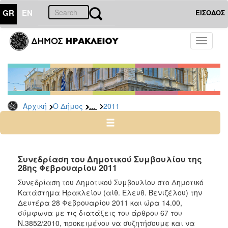
GR
EN
ΕΙΣΟΔΟΣ
Ο
Toggle
ΔΗΜΟΣ
navigati
Δελτία
Τύπου
Αρχείο
...
Αρχική
Ο Δήμος
2011
2026
2025
2024
2023
Συνεδρίαση του Δημοτικού Συμβουλίου της
28ης Φεβρουαρίου 2011
2022
Συνεδρίαση του Δημοτικού Συμβουλίου στο Δημοτικό
2021
Κατάστημα Ηρακλείου (αίθ. Ελευθ. Βενιζέλου) την
2020
Δευτέρα 28 Φεβρουαρίου 2011 και ώρα 14.00,
σύμφωνα με τις διατάξεις του άρθρου 67 του
2019
Ν.3852/2010, προκειμένου να συζητήσουμε και να