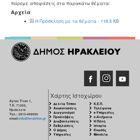
2018
πάρομε αποφάσεις στα παρακάτω θέματα:
2017
Αρχεία
2016
Η Πρόσκληση με τα θέματα - 118.5 KB
2015
2013
2012
2011
2010
2006
Χάρτης Ιστοχώρου
Αγίου Τίτου 1,
Δελτία Τύπου
Κ.Ε.Π.
Τ.Κ. 71202,
Ο
Ανακοινώσεις
Τηλέφωνα
Ηράκλειο
ΤΟΠΟΣ
Διαγωνισμοί
e-Υπηρεσίες
Τηλ.: 2813-409000
ΜΑΣ
Προσλήψεις
e-Αιτήματα
email:
info@heraklion.gr
Διαβουλεύσεις
Η Πόλη
Εκδηλώσεις
Ιστορία
ΠΟΛΙΤΙΣΜΟΣ
Ο Δήμος
Κνωσός
Υπηρεσίες
Μουσεία