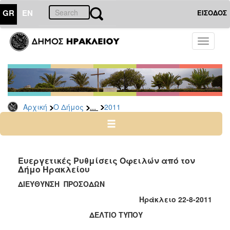
GR
EN
ΕΙΣΟΔΟΣ
Ο
Toggle
ΔΗΜΟΣ
navigati
Δελτία
Τύπου
Αρχείο
...
Αρχική
Ο Δήμος
2011
2026
2025
2024
2023
Ευεργετικές Ρυθμίσεις Οφειλών από τον
Δήμο Ηρακλείου
2022
ΔΙΕΥΘΥΝΣΗ ΠΡΟΣΟΔΩΝ
2021
Ηράκλειο 22-8-2011
2020
ΔΕΛΤΙΟ ΤΥΠΟΥ
2019