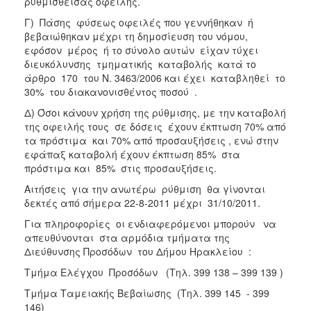
ρυθμισθείσας οφειλής.
ΑΝΘΕΚΤΙΚΗ
ΠΟΛΗ
Γ) Πάσης φύσεως οφειλές που γεννήθηκαν ή
βεβαιώθηκαν μέχρι τη δημοσίευση του νόμου,
εφόσον μέρος ή το σύνολο αυτών είχαν τύχει
διευκόλυνσης τμηματικής καταβολής κατά το
άρθρο 170 του Ν. 3463/2006 και έχει καταβληθεί το
30% του διακανονισθέντος ποσού .
Δ) Όσοι κάνουν χρήση της ρύθμισης, με την καταβολή
της οφειλής τους σε δόσεις έχουν έκπτωση 70% από
τα πρόστιμα και 70% από προσαυξήσεις , ενώ στην
εφάπαξ καταβολή έχουν έκπτωση 85% στα
πρόστιμα και 85% στις προσαυξήσεις.
Αιτήσεις για την ανωτέρω ρύθμιση θα γίνονται
δεκτές από σήμερα 22-8-2011 μέχρι 31/10/2011.
Για πληροφορίες οι ενδιαφερόμενοι μπορούν να
απευθύνονται στα αρμόδια τμήματα της
Διεύθυνσης Προσόδων του Δήμου Ηρακλείου :
Τμήμα Ελέγχου Προσόδων (Τηλ. 399 138 – 399 139 )
Τμήμα Ταμειακής Βεβαίωσης (Τηλ. 399 145 - 399
146)