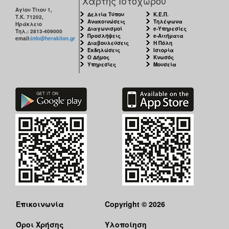
Χάρτης Ιστοχώρου
Αγίου Τίτου 1,
Δελτία Τύπου
Κ.Ε.Π.
Τ.Κ. 71202,
Ανακοινώσεις
Τηλέφωνα
Ηράκλειο
Διαγωνισμοί
e-Υπηρεσίες
Τηλ.: 2813-409000
Προσλήψεις
e-Αιτήματα
email:
info@heraklion.gr
Διαβουλεύσεις
Η Πόλη
Εκδηλώσεις
Ιστορία
Ο Δήμος
Κνωσός
Υπηρεσίες
Μουσεία
Επικοινωνία
Copyright © 2026
Όροι Χρήσης
Υλοποίηση