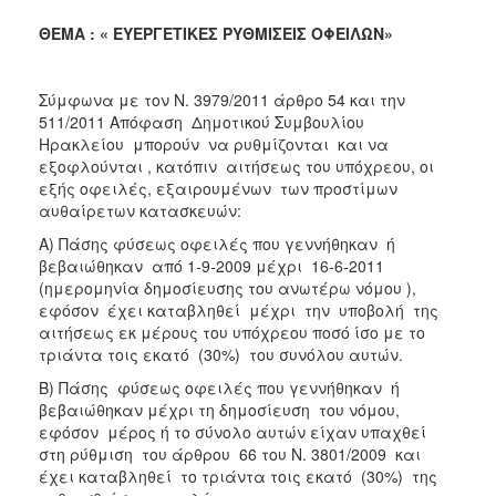
2018
ΘΕΜΑ : « ΕΥΕΡΓΕΤΙΚΕΣ ΡΥΘΜΙΣΕΙΣ ΟΦΕΙΛΩΝ»
2017
2016
Σύμφωνα με τον Ν. 3979/2011 άρθρο 54 και την
2015
511/2011 Απόφαση Δημοτικού Συμβουλίου
2013
Ηρακλείου μπορούν να ρυθμίζονται και να
εξοφλούνται , κατόπιν αιτήσεως του υπόχρεου, οι
2012
εξής οφειλές, εξαιρουμένων των προστίμων
2011
αυθαίρετων κατασκευών:
2010
Α) Πάσης φύσεως οφειλές που γεννήθηκαν ή
βεβαιώθηκαν από 1-9-2009 μέχρι 16-6-2011
2006
(ημερομηνία δημοσίευσης του ανωτέρω νόμου ),
εφόσον έχει καταβληθεί μέχρι την υποβολή της
αιτήσεως εκ μέρους του υπόχρεου ποσό ίσο με το
τριάντα τοις εκατό (30%) του συνόλου αυτών.
Ο
Β) Πάσης φύσεως οφειλές που γεννήθηκαν ή
ΤΟΠΟΣ
βεβαιώθηκαν μέχρι τη δημοσίευση του νόμου,
ΜΑΣ
εφόσον μέρος ή το σύνολο αυτών είχαν υπαχθεί
στη ρύθμιση του άρθρου 66 του Ν. 3801/2009 και
ΠΟΛΙΤΙΣΜΟΣ
έχει καταβληθεί το τριάντα τοις εκατό (30%) της