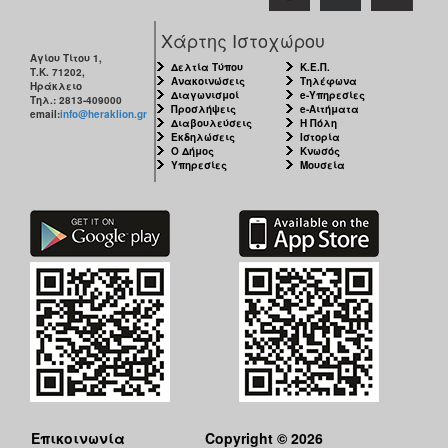
ΑΝΘΕΚΤΙΚΗ
ΠΟΛΗ
Χάρτης Ιστοχώρου
Αγίου Τίτου 1,
Δελτία Τύπου
Κ.Ε.Π.
Τ.Κ. 71202,
Ανακοινώσεις
Τηλέφωνα
Ηράκλειο
Διαγωνισμοί
e-Υπηρεσίες
Τηλ.: 2813-409000
Προσλήψεις
e-Αιτήματα
email:
info@heraklion.gr
Διαβουλεύσεις
Η Πόλη
Εκδηλώσεις
Ιστορία
Ο Δήμος
Κνωσός
Υπηρεσίες
Μουσεία
Επικοινωνία
Copyright © 2026