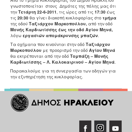
2018
γνωστοποιείται στους Δημότες της πόλης μας ότι
2017
την
Τετάρτη 22-6-2011
,
τις ώρες από τις
17:30
έως
τις
20:30
θα γίνει διακοπή κυκλοφορίας στο
τμήμα
2016
της οδού
Ταξιάρχου Μαρκοπούλου,
από την οδό
2015
Μονής Καρδιωτίσσης έως την οδό Αγίου Μηνά,
λόγω
εργασιών
απομάκρυνσης μπαζών
.
2013
Τα οχήματα που κινούνται στην οδό
Ταξιάρχου
2012
Μαρκοπούλου
με προορισμό την οδό
Αγίου Μηνά
2011
θα εκτρέπονται από την οδό
Τομπάζη – Μονής
Καρδιωτίσσης – Λ. Καλοκαιρινού – Αγίου Μηνά
.
2010
Παρακαλούμε για τη συνεργασία των οδηγών για
2006
την εξυπηρέτηση της κυκλοφορίας.
Ο
ΤΟΠΟΣ
ΜΑΣ
ΠΟΛΙΤΙΣΜΟΣ