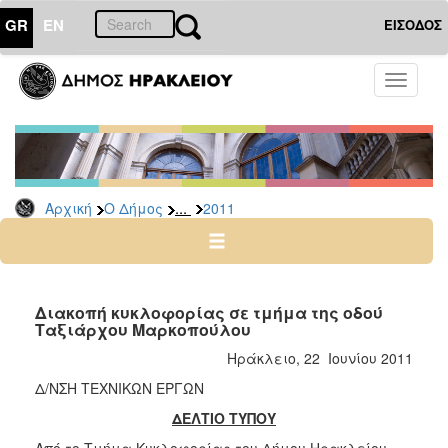
GR
EN
ΕΙΣΟΔΟΣ
Ο
Toggle
ΔΗΜΟΣ
navigati
Δελτία
Τύπου
Αρχείο
...
Αρχική
Ο Δήμος
2011
2026
2025
2024
2023
Διακοπή κυκλοφορίας σε τμήμα της οδού
Ταξιάρχου Μαρκοπούλου
2022
Ηράκλειο, 22 Ιουνίου 2011
2021
Δ/ΝΣΗ ΤΕΧΝΙΚΩΝ ΕΡΓΩΝ
2020
ΔΕΛΤΙΟ ΤΥΠΟΥ
2019
Από το Τμήμα Κυκλοφορίας του Δήμου Ηρακλείου