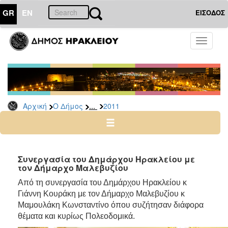
GR
EN
ΕΙΣΟΔΟΣ
Ο
Toggle
ΔΗΜΟΣ
navigati
Δελτία
Τύπου
Αρχείο
...
Αρχική
Ο Δήμος
2011
2026
2025
2024
2023
Συνεργασία του Δημάρχου Ηρακλείου με
τον Δήμαρχο Μαλεβυζίου
2022
Από τη συνεργασία του Δημάρχου Ηρακλείου κ
2021
Γιάννη Κουράκη με τον Δήμαρχο Μαλεβυζίου κ
2020
Μαμουλάκη Κωνσταντίνο όπου συζήτησαν διάφορα
2019
θέματα και κυρίως Πολεοδομικά.