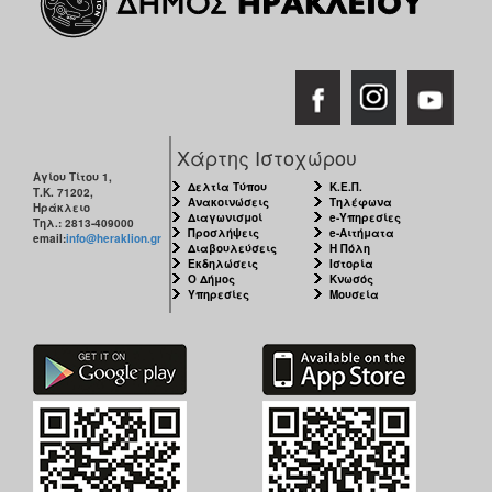
ΑΝΘΕΚΤΙΚΗ
ΠΟΛΗ
Χάρτης Ιστοχώρου
Αγίου Τίτου 1,
Δελτία Τύπου
Κ.Ε.Π.
Τ.Κ. 71202,
Ανακοινώσεις
Τηλέφωνα
Ηράκλειο
Διαγωνισμοί
e-Υπηρεσίες
Τηλ.: 2813-409000
Προσλήψεις
e-Αιτήματα
email:
info@heraklion.gr
Διαβουλεύσεις
Η Πόλη
Εκδηλώσεις
Ιστορία
Ο Δήμος
Κνωσός
Υπηρεσίες
Μουσεία