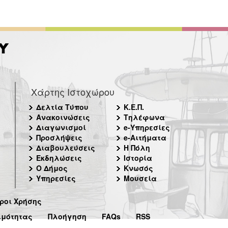
Χάρτης Ιστοχώρου
Δελτία Τύπου
Κ.Ε.Π.
Ανακοινώσεις
Τηλέφωνα
Διαγωνισμοί
e-Υπηρεσίες
Προσλήψεις
e-Αιτήματα
Διαβουλεύσεις
Η Πόλη
Εκδηλώσεις
Ιστορία
Ο Δήμος
Κνωσός
Υπηρεσίες
Μουσεία
ροι Χρήσης
ιμότητας
Πλοήγηση
FAQs
RSS