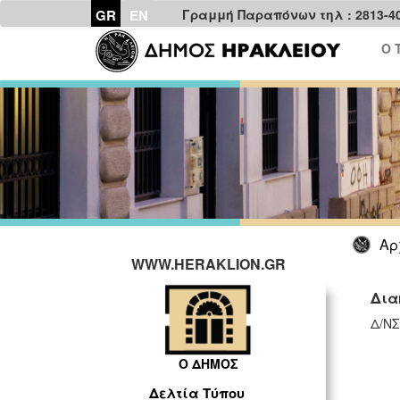
GR
EN
Γραμμή Παραπόνων τηλ : 2813-4
Ο 
Αρ
WWW.HERAKLION.GR
Δια
Δ/Ν
Ο ΔΗΜΟΣ
Δελτία Τύπου