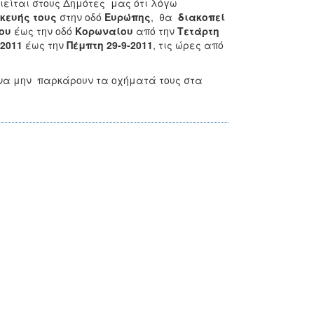
ίται στους Δημότες μας ότι λόγω
κευής τους
στην οδό
Ευρώπης
, θα
διακοπεί
δου
έως την οδό
Κορωναίου
από την
Τετάρτη
-2011
έως την
Πέμπτη 29-9-2011
, τις ώρες από
 να μην παρκάρουν τα οχήματά τους στα