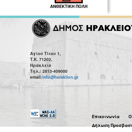
ΑΝΘΕΚΤΙΚΗ ΠΟΛΗ
Αγίου Τίτου 1,
Τ.Κ. 71202,
Ηράκλειο
Τηλ.: 2813-409000
email:
info@heraklion.gr
Επικοινωνία
Ό
Δήλωση Προσβασ