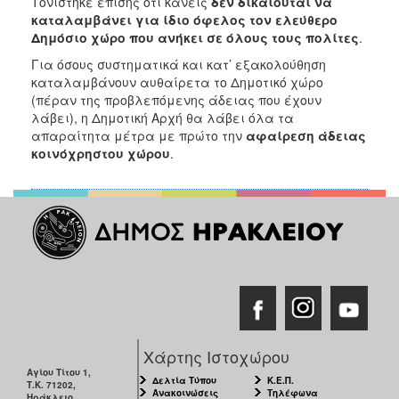
Τονίστηκε επίσης ότι κανείς
δεν δικαιούται να
καταλαμβάνει για ίδιο όφελος τον ελεύθερο
Δημόσιο χώρο που ανήκει σε όλους τους πολίτες
.
Για όσους συστηματικά και κατ’ εξακολούθηση
καταλαμβάνουν αυθαίρετα το Δημοτικό χώρο
(πέραν της προβλεπόμενης άδειας που έχουν
λάβει), η Δημοτική Αρχή θα λάβει όλα τα
απαραίτητα μέτρα με πρώτο την
αφαίρεση άδειας
κοινόχρηστου χώρου
.
Χάρτης Ιστοχώρου
Αγίου Τίτου 1,
Δελτία Τύπου
Κ.Ε.Π.
Τ.Κ. 71202,
Ανακοινώσεις
Τηλέφωνα
Ηράκλειο