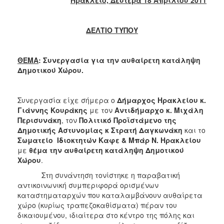
2018
2017
ΔΕΛΤΙΟ ΤΥΠΟΥ
2016
2015
ΘΕΜΑ
: Συνεργασία για την αυθαίρετη κατάληψη
2013
Δημοτικού Χώρου.
2012
2011
Συνεργασία είχε σήμερα ο
Δήμαρχος Ηρακλείου κ.
2010
Γιάννης Κουράκης
με τον
Αντιδήμαρχο κ. Μιχάλη
Περισυνάκη
, τον
Πολιτικό Προϊστάμενο της
2006
Δημοτικής Αστυνομίας κ Στρατή Δαγκωνάκη
και το
Σωματείο Ιδιοκτητών Καφε & Μπάρ Ν. Ηρακλείου
με
θέμα την αυθαίρετη κατάληψη Δημοτικού
Χώρου
.
Ο
Στη συνάντηση τονίστηκε η παραβατική
ΤΟΠΟΣ
αντικοινωνική συμπεριφορά ορισμένων
ΜΑΣ
καταστηματαρχών που καταλαμβάνουν αυθαίρετα
χώρο (κυρίως τραπεζοκαθίσματα) πέραν του
ΠΟΛΙΤΙΣΜΟΣ
δικαιουμένου, ιδιαίτερα στο κέντρο της πόλης και