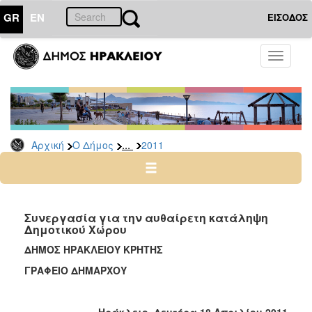
GR
EN
ΕΙΣΟΔΟΣ
Ο
Toggle
ΔΗΜΟΣ
navigati
Δελτία
Τύπου
Αρχείο
...
Αρχική
Ο Δήμος
2011
2026
2025
2024
2023
Συνεργασία για την αυθαίρετη κατάληψη
Δημοτικού Χώρου
2022
ΔΗΜΟΣ ΗΡΑΚΛΕΙΟΥ ΚΡΗΤΗΣ
2021
ΓΡΑΦΕΙΟ ΔΗΜΑΡΧΟΥ
2020
2019
Ηράκλειο, Δευτέρα 18 Απριλίου 2011