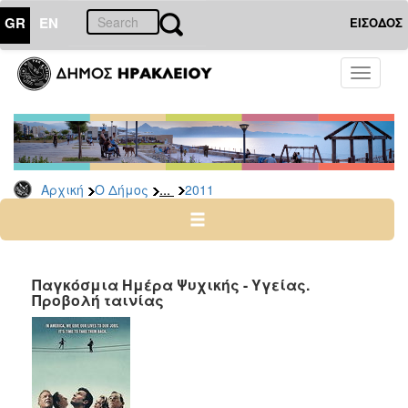
GR
EN
ΕΙΣΟΔΟΣ
Ο
Toggle
ΔΗΜΟΣ
navigati
Δελτία
Τύπου
Αρχείο
...
Αρχική
Ο Δήμος
2011
2026
2025
2024
2023
Παγκόσμια Ημέρα Ψυχικής - Υγείας.
Προβολή ταινίας
2022
2021
2020
2019