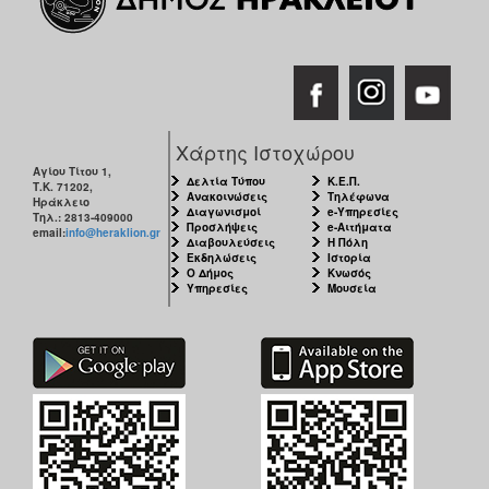
Χάρτης Ιστοχώρου
Αγίου Τίτου 1,
Δελτία Τύπου
Κ.Ε.Π.
Τ.Κ. 71202,
Ανακοινώσεις
Τηλέφωνα
Ηράκλειο
Διαγωνισμοί
e-Υπηρεσίες
Τηλ.: 2813-409000
Προσλήψεις
e-Αιτήματα
email:
info@heraklion.gr
Διαβουλεύσεις
Η Πόλη
Εκδηλώσεις
Ιστορία
Ο Δήμος
Κνωσός
Υπηρεσίες
Μουσεία