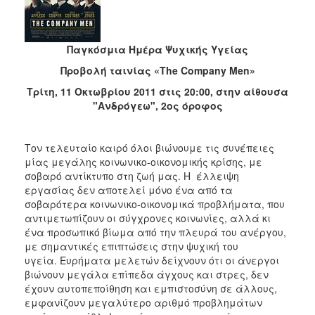
2018
2017
2016
Παγκόσμια Ημέρα Ψυχικής Υγείας
2015
Προβολή
ταινίας
«The Company Men»
2013
Τρίτη, 11 Οκτωβρίου 2011 στις 20:00, στην αίθουσα
"Ανδρόγεω", 2ος όροφος
2012
2011
Τον τελευταίο καιρό όλοι βιώνουμε τις συνέπειες
2010
μίας μεγάλης κοινωνικο-οικονομικής κρίσης, με
2006
σοβαρό αντίκτυπο στη ζωή μας. Η έλλειψη
εργασίας δεν αποτελεί μόνο ένα από τα
σοβαρότερα κοινωνικο-οικονομικά προβλήματα, που
αντιμετωπίζουν οι σύγχρονες κοινωνίες, αλλά κι
ένα προσωπικό βίωμα από την πλευρά του ανέργου,
Ο
με σημαντικές επιπτώσεις στην ψυχική του
ΤΟΠΟΣ
υγεία. Ευρήματα μελετών δείχνουν ότι οι άνεργοι
ΜΑΣ
βιώνουν μεγάλα επίπεδα άγχους και στρες, δεν
έχουν αυτοπεποίθηση και εμπιστοσύνη σε άλλους,
ΠΟΛΙΤΙΣΜΟΣ
εμφανίζουν μεγαλύτερο αριθμό προβλημάτων