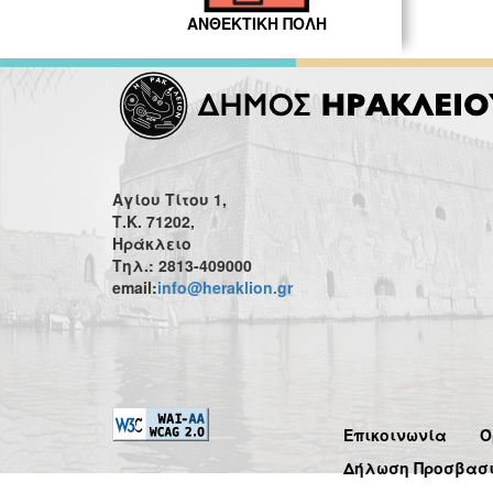
ΑΝΘΕΚΤΙΚΗ ΠΟΛΗ
Αγίου Τίτου 1,
Τ.Κ. 71202,
Ηράκλειο
Τηλ.: 2813-409000
email:
info@heraklion.gr
Επικοινωνία
Ό
Δήλωση Προσβασ