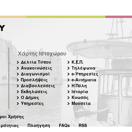
Χάρτης Ιστοχώρου
Δελτία Τύπου
Κ.Ε.Π.
Ανακοινώσεις
Τηλέφωνα
Διαγωνισμοί
e-Υπηρεσίες
Προσλήψεις
e-Αιτήματα
Διαβουλεύσεις
Η Πόλη
Εκδηλώσεις
Ιστορία
Ο Δήμος
Κνωσός
Υπηρεσίες
Μουσεία
ροι Χρήσης
ιμότητας
Πλοήγηση
FAQs
RSS