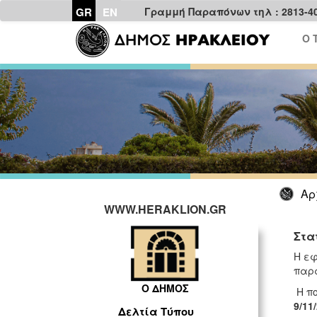
GR
EN
Γραμμή Παραπόνων τηλ : 2813-4
Ο 
Αρ
WWW.HERAKLION.GR
Στα
H εφ
παρα
Ο ΔΗΜΟΣ
Η πο
9/11
Δελτία Τύπου