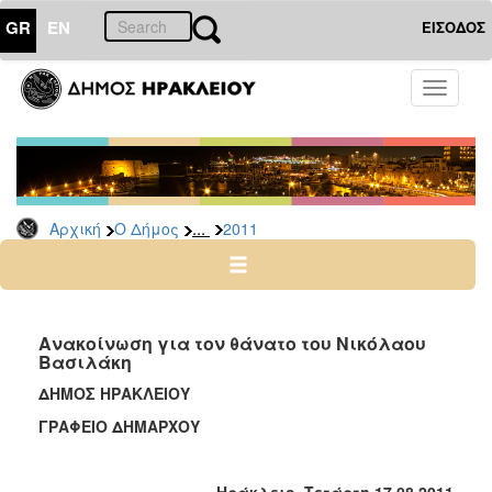
GR
EN
ΕΙΣΟΔΟΣ
Ο
Toggle
ΔΗΜΟΣ
navigati
Δελτία
Τύπου
Αρχείο
...
Αρχική
Ο Δήμος
2011
2026
2025
2024
2023
Ανακοίνωση για τον θάνατο του Νικόλαου
Βασιλάκη
2022
ΔΗΜΟΣ ΗΡΑΚΛΕΙΟΥ
2021
ΓΡΑΦΕΙΟ ΔΗΜΑΡΧΟΥ
2020
2019
Ηράκλειο
,
Τετάρτη 17.08.2011