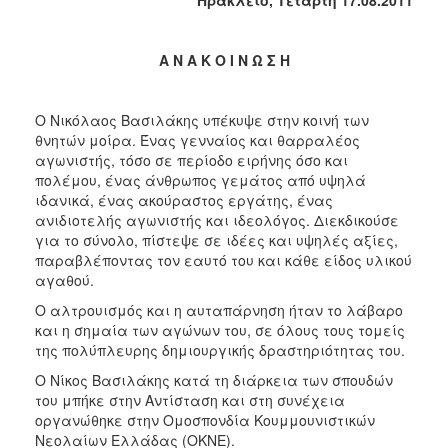
2018
2017
Α Ν Α Κ Ο Ι Ν Ω Σ Η
2016
2015
Ο Νικόλαος Βασιλάκης υπέκυψε στην κοινή των
2013
θνητών μοίρα. Ένας γενναίος και θαρραλέος
2012
αγωνιστής, τόσο σε περίοδο ειρήνης όσο και
πολέμου, ένας άνθρωπος γεμάτος από υψηλά
2011
ιδανικά, ένας ακούραστος εργάτης, ένας
2010
ανιδιοτελής αγωνιστής και ιδεολόγος. Διεκδικούσε
για το σύνολο, πίστεψε σε ιδέες και υψηλές αξίες,
2006
παραβλέποντας τον εαυτό του και κάθε είδος υλικού
αγαθού.
Ο αλτρουισμός και η αυταπάρνηση ήταν το λάβαρο
και η σημαία των αγώνων του, σε όλους τους τομείς
Ο
της πολύπλευρης δημιουργικής δραστηριότητας του.
ΤΟΠΟΣ
ΜΑΣ
Ο Νίκος Βασιλάκης κατά τη διάρκεια των σπουδών
του μπήκε στην Αντίσταση και στη συνέχεια
ΠΟΛΙΤΙΣΜΟΣ
οργανώθηκε στην Ομοσπονδία Κουμμουνιστικών
Νεολαίων Ελλάδας (ΟΚΝΕ).