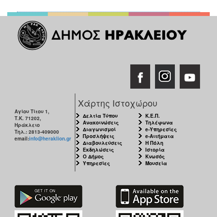
Χάρτης Ιστοχώρου
Αγίου Τίτου 1,
Δελτία Τύπου
Κ.Ε.Π.
Τ.Κ. 71202,
Ανακοινώσεις
Τηλέφωνα
Ηράκλειο
Διαγωνισμοί
e-Υπηρεσίες
Τηλ.: 2813-409000
Προσλήψεις
e-Αιτήματα
email:
info@heraklion.gr
Διαβουλεύσεις
Η Πόλη
Εκδηλώσεις
Ιστορία
Ο Δήμος
Κνωσός
Υπηρεσίες
Μουσεία