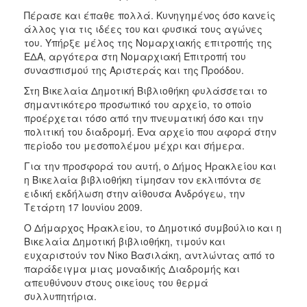
ΑΝΘΕΚΤΙΚΗ
Πέρασε και έπαθε πολλά. Κυνηγημένος όσο κανείς
ΠΟΛΗ
άλλος για τις ιδέες του και φυσικά τους αγώνες
του. Υπήρξε μέλος της Νομαρχιακής επιτροπής της
ΕΔΑ, αργότερα στη Νομαρχιακή Επιτροπή του
συνασπισμού της Αριστεράς και της Προόδου.
Στη Βικελαία Δημοτική Βιβλιοθήκη φυλάσσεται το
σημαντικότερο προσωπικό του αρχείο, το οποίο
προέρχεται τόσο από την πνευματική όσο και την
πολιτική του διαδρομή. Ένα αρχείο που αφορά στην
περίοδο του μεσοπολέμου μέχρι και σήμερα.
Για την προσφορά του αυτή, ο Δήμος Ηρακλείου και
η Βικελαία βιβλιοθήκη τίμησαν τον εκλιπόντα σε
ειδική εκδήλωση στην αίθουσα Ανδρόγεω, την
Τετάρτη 17 Ιουνίου 2009.
Ο Δήμαρχος Ηρακλείου, το Δημοτικό συμβούλιο και η
Βικελαία Δημοτική βιβλιοθήκη, τιμούν και
ευχαριστούν τον Νίκο Βασιλάκη, αντλώντας από το
παράδειγμα μιας μοναδικής Διαδρομής και
απευθύνουν στους οικείους του θερμά
συλλυπητήρια.