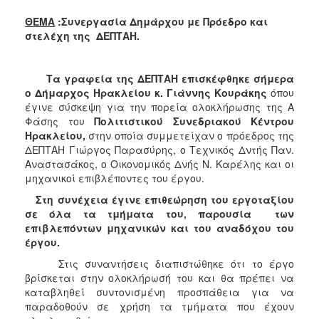
2018
ΘΕΜΑ
:Συνεργασία Δημάρχου με Πρόεδρο και
2017
στελέχη της ΔΕΠΤΑΗ.
2016
2015
Τα γραφεία της ΔΕΠΤΑΗ επισκέφθηκε σήμερα
2013
ο Δήμαρχος Ηρακλείου κ.
Γιάννης Κουράκης
όπου
έγινε σύσκεψη για την πορεία ολοκλήρωσης της Α
2012
Φάσης του
Πολιτιστικού Συνεδριακού Κέντρου
2011
Ηρακλείου,
στην οποία συμμετείχαν ο πρόεδρος της
ΔΕΠΤΑΗ Γιώργος Παρασύρης, ο Τεχνικός Δντής Παν.
2010
Αναστασάκος, ο Οικονομικός Δνής Ν. Καρέλης και οι
2006
μηχανικοί επιβλέποντες του έργου.
Στη συνέχεια έγινε επιθεώρηση του εργοταξίου
σε όλα τα τμήματα του, παρουσία των
επιβλεπόντων μηχανικών και του αναδόχου του
έργου.
Ο
ΤΟΠΟΣ
Στις συναντήσεις διαπιστώθηκε ότι το έργο
ΜΑΣ
βρίσκεται στην ολοκλήρωσή του και θα πρέπει να
καταβληθεί συντονισμένη προσπάθεια για να
ΠΟΛΙΤΙΣΜΟΣ
παραδοθούν σε χρήση τα τμήματα που έχουν