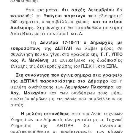
ολοκληρωθεί.
ΑΝΘΕΚΤΙΚΗ
ΠΟΛΗ
Έτσι εκτιμάται
ότι αρχές Δεκεμβρίου
θα
παραδοθεί το
Υπόγειο παρκινγκ
που εξυπηρετεί
240 οχήματα, ο περιβάλλων χώρος
και το κτίριο
Διοίκησης
.. Στη συνέχεια θα παραδοθούν τα κτίρια
Α και Β και μετά τα κτίρια Γ και Δ.
Τη Δευτέρα 17-10-11 ο Δήμαρχος με
εκπροσώπους της ΔΕΠΤΑΗ
θα λάβει μέρος σε
συνάντηση που θα γίνει στο γραφείο
της Γ. Γ. ΥΠΠΟ
κας Λ. Μενδώνη
με αντικείμενο τις διαδικασίες
ένταξης της δεύτερης φάσης του Π.Σ.Κ.Η. στο ΕΣΠΑ.
Στη συνάντηση που έγινε σήμερα στα γραφεία
της ΔΕΠΤΑΗ
παρουσιάστηκε στο Δήμαρχο
και η
μελέτη ανάπλασης των
Λεωφόρων Πλαστήρα
και
Αρχ. Μακαρίου
και των συνδέσεων τους μέσω
κυκλικών κόμβων με τις οδούς που συμβάλλουν σε
αυτές.
Η μελέτη εκπονήθηκε
από την Δνση τεχνικών
Υπηρεσιών του Δήμου σε συνεργασία με τη Τεχνική
Υπηρεσία της ΔΕΠΤΑΗ. Στη συνάντηση
οριστικοποιήθηκαν οι προδιαγραφές των υλικών