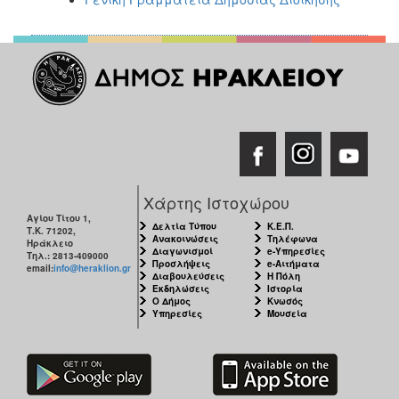
Χάρτης Ιστοχώρου
Αγίου Τίτου 1,
Δελτία Τύπου
Κ.Ε.Π.
Τ.Κ. 71202,
Ανακοινώσεις
Τηλέφωνα
Ηράκλειο
Διαγωνισμοί
e-Υπηρεσίες
Τηλ.: 2813-409000
Προσλήψεις
e-Αιτήματα
email:
info@heraklion.gr
Διαβουλεύσεις
Η Πόλη
Εκδηλώσεις
Ιστορία
Ο Δήμος
Κνωσός
Υπηρεσίες
Μουσεία