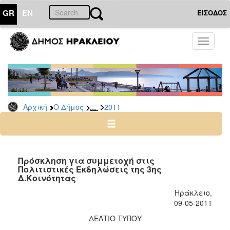
GR
EN
ΕΙΣΟΔΟΣ
Ο
Toggle
ΔΗΜΟΣ
navigati
Δελτία
Τύπου
Αρχείο
...
Αρχική
Ο Δήμος
2011
2026
2025
2024
2023
Πρόσκληση για συμμετοχή στις
Πολιτιστικές Εκδηλώσεις της 3ης
2022
Δ.Kοινότητας
2021
Ηράκλειο,
2020
09-05-2011
2019
ΔΕΛΤΙΟ ΤΥΠΟΥ