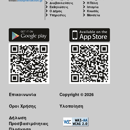
email:
info@heraklion.gr
ΑΝΘΕΚΤΙΚΗ
Διαβουλεύσεις
Η Πόλη
Εκδηλώσεις
Ιστορία
ΠΟΛΗ
Ο Δήμος
Κνωσός
Υπηρεσίες
Μουσεία
Επικοινωνία
Copyright © 2026
Όροι Χρήσης
Υλοποίηση
Δήλωση
Προσβασιμότητας
Πλοήγηση