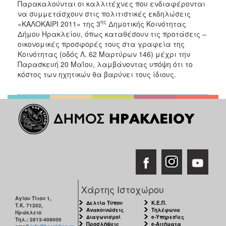
2018
Παρακαλούνται οι καλλιτέχνες που ενδιαφέρονται
να συμμετάσχουν στις πολιτιστικές εκδηλώσεις
2017
ης
«ΚΑΛΟΚΑΙΡΙ 2011» της 3
Δημοτικής Κοινότητας
2016
Δήμου Ηρακλείου, όπως καταθέσουν τις προτάσεις –
οικονομικές προσφορές τους στα γραφεία της
2015
Κοινότητας (οδός Λ. 62 Μαρτύρων 146) μέχρι την
2013
Παρασκευή 20 Μαΐου, λαμβάνοντας υπόψη ότι το
κόστος των ηχητικών θα βαρύνει τους ίδιους.
2012
2011
2010
2006
Ο
ΤΟΠΟΣ
ΜΑΣ
Χάρτης Ιστοχώρου
Αγίου Τίτου 1,
Δελτία Τύπου
Κ.Ε.Π.
Τ.Κ. 71202,
ΠΟΛΙΤΙΣΜΟΣ
Ανακοινώσεις
Τηλέφωνα
Ηράκλειο
Διαγωνισμοί
e-Υπηρεσίες
Τηλ.: 2813-409000
Προσλήψεις
e-Αιτήματα