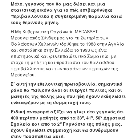
Μάιο, γεγονός που θα μας δώσει και μια
ΑΝΘΕΚΤΙΚΗ
ΠΟΛΗ
στατιστική εικόνα για το πώς επιβαρύνθηκε
περιβαλλοντικά η συγκεκριμένη παραλία κατά
τους θερινούς μήνες.
Η Μη Κυβερνητική Οργάνωση ΜΕDASSET –
Μεσογειακός Σύνδεσμος για τη Σωτηρία των
Θαλάσσιων Χελωνών ιδρύθηκε το 1988 στην Αγγλία
και συστάθηκε στην Ελλάδα το 1993 ως ένα
επιστημονικό και φιλεκπαιδευτικό Σωματείο, με
στόχο τη μελέτη και προστασία του θαλάσσιου
περιβάλλοντος και των παράκτιων περιοχών της
Μεσογείου.
Σ’ αυτή την εθελοντική πρωτοβουλία, σημαντικό
ρόλο θα παίξουν όλοι οι ενεργοί πολίτες και οι
μαθητές της πόλης μας που ήδη έχουν εκδηλώσει
ενδιαφέρον με τη συμμετοχή τους.
Ειδική αναφορά αξίζει να γίνει στο γεγονός ότι
ο
ο
ο
400 περίπου μαθητές από τα 33
, 41
, 50
Δημοτικά
ο
Σχολεία και από το 2
Γυμνάσιο της πόλης μας,
έχουν δηλώσει συμμετοχή και θα συνδράμουν
στην προσπάθεια αυτή.