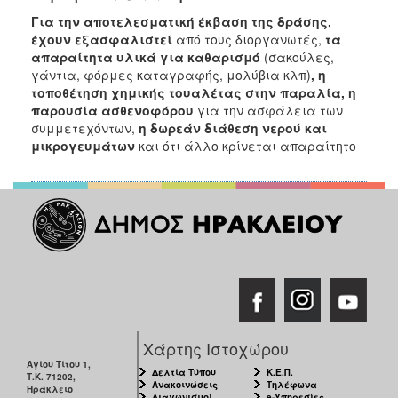
Για την αποτελεσματική έκβαση της δράσης,
έχουν εξασφαλιστεί
από τους διοργανωτές,
τα
απαραίτητα υλικά για καθαρισμό
(σακούλες,
γάντια, φόρμες καταγραφής, μολύβια κλπ)
, η
τοποθέτηση χημικής τουαλέτας στην παραλία, η
παρουσία ασθενοφόρου
για την ασφάλεια των
συμμετεχόντων,
η δωρεάν διάθεση νερού και
μικρογευμάτων
και ότι άλλο κρίνεται απαραίτητο
Χάρτης Ιστοχώρου
Αγίου Τίτου 1,
Δελτία Τύπου
Κ.Ε.Π.
Τ.Κ. 71202,
Ανακοινώσεις
Τηλέφωνα
Ηράκλειο
Διαγωνισμοί
e-Υπηρεσίες