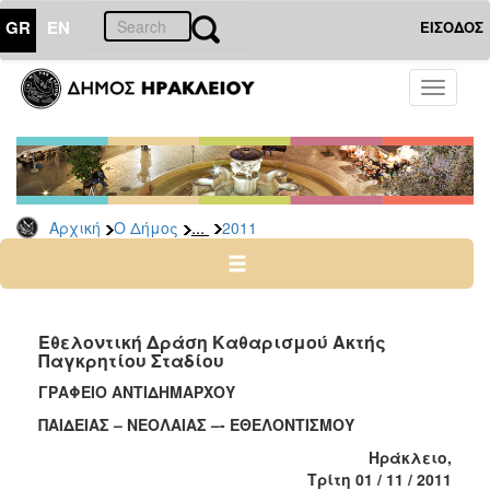
GR
EN
ΕΙΣΟΔΟΣ
Ο
Toggle
ΔΗΜΟΣ
navigati
Δελτία
Τύπου
Αρχείο
...
Αρχική
Ο Δήμος
2011
2026
2025
2024
2023
Εθελοντική Δράση Καθαρισμού Ακτής
Παγκρητίου Σταδίου
2022
ΓΡΑΦΕΙΟ ΑΝΤΙΔΗΜΑΡΧΟΥ
2021
ΠΑΙΔΕΙΑΣ – ΝΕΟΛΑΙΑΣ –- ΕΘΕΛΟΝΤΙΣΜΟΥ
2020
Ηράκλειο,
2019
Τρίτη 01 / 11 / 2011