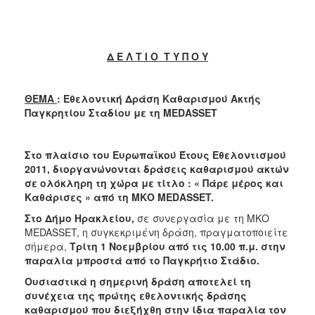
2018
2017
2016
Δ Ε Λ Τ Ι Ο Τ Υ Π Ο Υ
2015
2013
ΘΕΜΑ
: Εθελοντική Δράση Καθαρισμού Ακτής
2012
Παγκρητίου Σταδίου με τη
MEDASSET
2011
2010
Στο πλαίσιο του Ευρωπαϊκού Έτους Εθελοντισμού
2011, διοργανώνονται δράσεις καθαρισμού ακτών
2006
σε ολόκληρη τη χώρα με τίτλο : « Πάρε μέρος και
Καθάρισες » από τη ΜΚΟ
MEDASSET
.
Στ
o
Δήμο Ηρακλείου,
σε συνεργασία με τη ΜΚΟ
MEDASSET, η συγκεκριμένη δράση, πραγματοποιείτε
Ο
σήμερα,
Τρίτη 1 Νοεμβρίου από τις 10.00 π.μ. στην
ΤΟΠΟΣ
παραλία μπροστά από το Παγκρήτιο Στάδιο.
ΜΑΣ
Ουσιαστικά η σημερινή δράση αποτελεί τη
ΠΟΛΙΤΙΣΜΟΣ
συνέχεια της πρώτης εθελοντικής δράσης
καθαρισμού που διεξήχθη στην ίδια παραλία τον