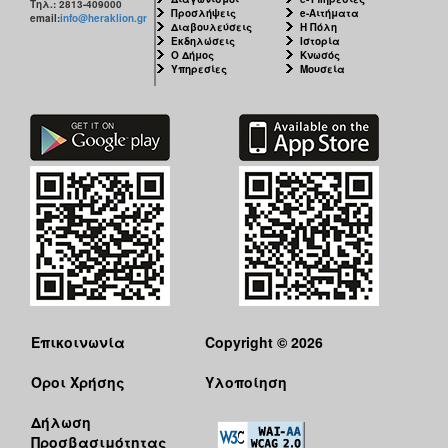
Τηλ.: 2813-409000
Προσλήψεις
e-Αιτήματα
email:
info@heraklion.gr
Διαβουλεύσεις
Η Πόλη
Εκδηλώσεις
Ιστορία
Ο Δήμος
Κνωσός
Υπηρεσίες
Μουσεία
Επικοινωνία
Copyright © 2026
Όροι Χρήσης
Υλοποίηση
Δήλωση
Προσβασιμότητας