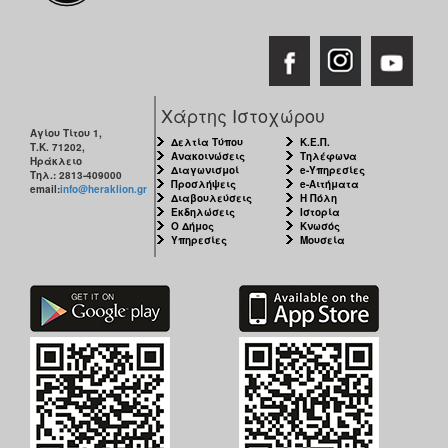
ΑΝΘΕΚΤΙΚΗ
ΠΟΛΗ
Χάρτης Ιστοχώρου
Αγίου Τίτου 1,
Δελτία Τύπου
Κ.Ε.Π.
Τ.Κ. 71202,
Ανακοινώσεις
Τηλέφωνα
Ηράκλειο
Διαγωνισμοί
e-Υπηρεσίες
Τηλ.: 2813-409000
Προσλήψεις
e-Αιτήματα
email:
info@heraklion.gr
Διαβουλεύσεις
Η Πόλη
Εκδηλώσεις
Ιστορία
Ο Δήμος
Κνωσός
Υπηρεσίες
Μουσεία