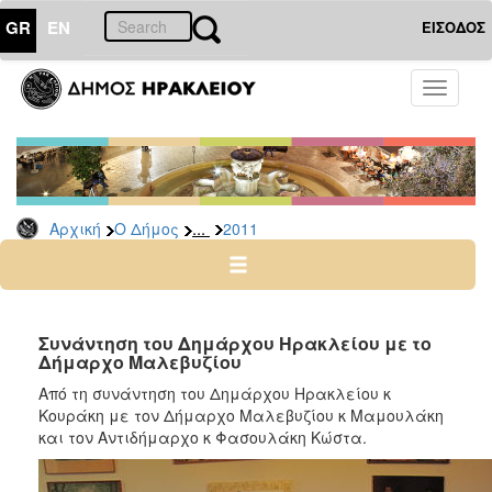
GR
EN
ΕΙΣΟΔΟΣ
Ο
Toggle
ΔΗΜΟΣ
navigati
Δελτία
Τύπου
Αρχείο
...
Αρχική
Ο Δήμος
2011
2026
2025
2024
2023
Συνάντηση του Δημάρχου Ηρακλείου με το
Δήμαρχο Μαλεβυζίου
2022
Από τη συνάντηση του Δημάρχου Ηρακλείου κ
2021
Κουράκη με τον Δήμαρχο Μαλεβυζίου κ Μαμουλάκη
2020
και τον Αντιδήμαρχο κ Φασουλάκη Κώστα.
2019