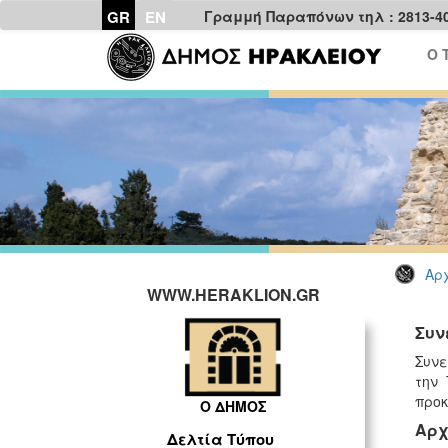
GR
EN
Γραμμή Παραπόνων τηλ : 2813-4
Ο 
Αρχ
WWW.HERAKLION.GR
Συν
Συνε
την 
προκ
Ο ΔΗΜΟΣ
Αρχ
Δελτία Τύπου