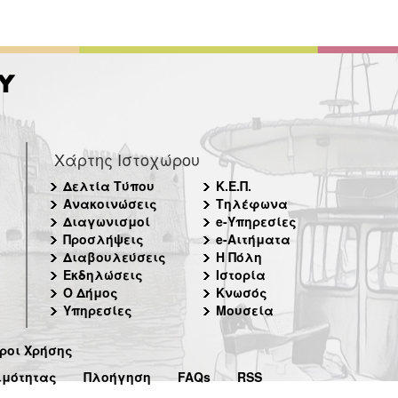
Χάρτης Ιστοχώρου
Δελτία Τύπου
Κ.Ε.Π.
Ανακοινώσεις
Τηλέφωνα
Διαγωνισμοί
e-Υπηρεσίες
Προσλήψεις
e-Αιτήματα
Διαβουλεύσεις
Η Πόλη
Εκδηλώσεις
Ιστορία
Ο Δήμος
Κνωσός
Υπηρεσίες
Μουσεία
ροι Χρήσης
ιμότητας
Πλοήγηση
FAQs
RSS