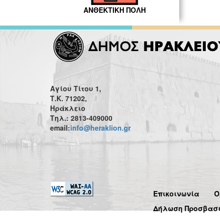
ΑΝΘΕΚΤΙΚΗ ΠΟΛΗ
Αγίου Τίτου 1,
Τ.Κ. 71202,
Ηράκλειο
Τηλ.: 2813-409000
email:
info@heraklion.gr
Επικοινωνία
Ό
Δήλωση Προσβασ