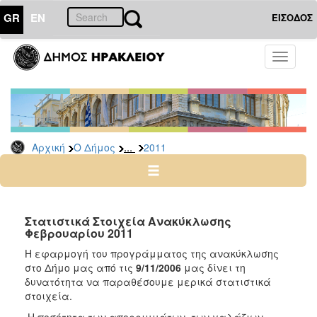
GR
EN
ΕΙΣΟΔΟΣ
Ο
Toggle
ΔΗΜΟΣ
navigati
Δελτία
Τύπου
Αρχείο
...
Αρχική
Ο Δήμος
2011
2026
2025
2024
2023
Στατιστικά Στοιχεία Ανακύκλωσης
Φεβρουαρίου 2011
2022
H εφαρμογή του προγράμματος της ανακύκλωσης
2021
στο Δήμο μας από τις
9/11/2006
μας δίνει τη
2020
δυνατότητα να παραθέσουμε μερικά στατιστικά
στοιχεία.
2019
Η ποσότητα των απορριμμάτων, των γαλάζιων