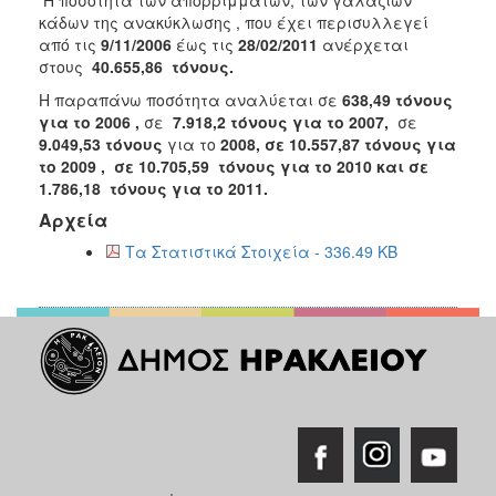
2018
κάδων της ανακύκλωσης , που έχει περισυλλεγεί
2017
από τις
9/11/2006
έως τις
28/02/2011
ανέρχεται
στους
40.655,86
τόνους.
2016
Η παραπάνω ποσότητα αναλύεται σε
638,49 τόνους
2015
για το 2006 ,
σε
7.918,2 τόνους για το 2007,
σε
2013
9.049,53 τόνους
για το
2008, σε 10.557,87 τόνους για
το 2009 , σε 10.705,59 τόνους για το 2010 και σε
2012
1.786,18 τόνους για το 2011.
2011
Αρχεία
2010
Τα Στατιστικά Στοιχεία - 336.49 KB
2006
Ο
ΤΟΠΟΣ
ΜΑΣ
ΠΟΛΙΤΙΣΜΟΣ