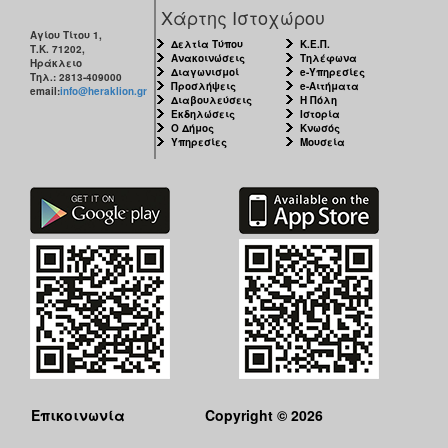
ΑΝΘΕΚΤΙΚΗ
Χάρτης Ιστοχώρου
ΠΟΛΗ
Αγίου Τίτου 1,
Δελτία Τύπου
Κ.Ε.Π.
Τ.Κ. 71202,
Ανακοινώσεις
Τηλέφωνα
Ηράκλειο
Διαγωνισμοί
e-Υπηρεσίες
Τηλ.: 2813-409000
Προσλήψεις
e-Αιτήματα
email:
info@heraklion.gr
Διαβουλεύσεις
Η Πόλη
Εκδηλώσεις
Ιστορία
Ο Δήμος
Κνωσός
Υπηρεσίες
Μουσεία
Επικοινωνία
Copyright © 2026