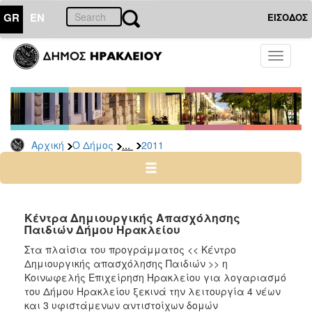
GR
EN
ΕΙΣΟΔΟΣ
Ο
Toggle
ΔΗΜΟΣ
navigati
Δελτία
Τύπου
Αρχείο
...
Αρχική
Ο Δήμος
2011
2026
2025
2024
2023
Κέντρα Δημιουργικής Απασχόλησης
Παιδιών Δήμου Ηρακλείου
2022
Στα πλαίσια του προγράμματος << Κέντρο
2021
Δημιουργικής απασχόλησης Παιδιών >> η
2020
Κοινωφελής Επιχείρηση Ηρακλείου για λογαριασμό
του Δήμου Ηρακλείου ξεκινά την λειτουργία 4 νέων
2019
και 3 υφιστάμενων αντιστοίχων δομών