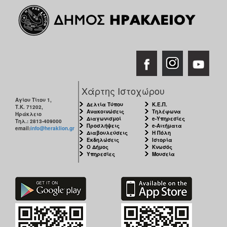
Χάρτης Ιστοχώρου
Αγίου Τίτου 1,
Δελτία Τύπου
Κ.Ε.Π.
Τ.Κ. 71202,
Ανακοινώσεις
Τηλέφωνα
Ηράκλειο
Διαγωνισμοί
e-Υπηρεσίες
Τηλ.: 2813-409000
Προσλήψεις
e-Αιτήματα
email:
info@heraklion.gr
Διαβουλεύσεις
Η Πόλη
Εκδηλώσεις
Ιστορία
Ο Δήμος
Κνωσός
Υπηρεσίες
Μουσεία