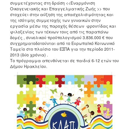
2018
συμμετέχοντας στη δράση <<Εναρμόνιση
Οικογενειακής και Επαγγελματικής Ζωής >> που
2017
στοχεύει στην αύξηση της απασχολισιμότητας και
2016
της ισότιμης συμμετοχής των γυναικών στην
εργασία μέσω της παροχής θέσεων φροντίδας και
2015
φιλοξενίας των τέκνων τους από τις παραπάνω
2013
δομές , συνολικού προϋπολογισμού 3.836.000 € που
συγχρηματοδοτούνται από το Ευρωπαϊκό Κοινωνικό
2012
Ταμείο στο πλαίσιο του ΕΣΠΑ για την περίοδο 2011-
2011
2013 (δύο χρόνια) .
Το πρόγραμμα απευθύνεται σε παιδιά 6-12 ετών του
2010
Δήμου Ηρακλείου.
2006
Ο
ΤΟΠΟΣ
ΜΑΣ
ΠΟΛΙΤΙΣΜΟΣ