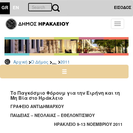
GR
EN
ΕΙΣΟΔΟΣ
Ο
Toggle
ΔΗΜΟΣ
navigati
Δελτία
Τύπου
Αρχείο
...
Αρχική
Ο Δήμος
2011
2026
2025
2024
2023
Το Παγκόσμιο Φόρουμ για την Ειρήνη και τη
Μη Βία στο Ηράκλειο
2022
ΓΡΑΦΕΙΟ ΑΝΤΙΔΗΜΑΡΧΟΥ
2021
ΠΑΙΔΕΙΑΣ – ΝΕΟΛΑΙΑΣ – ΕΘΕΛΟΝΤΙΣΜΟΥ
2020
ΗΡΑΚΛΕΙΟ 9-13 ΝΟΕΜΒΡΙΟΥ 2011
2019