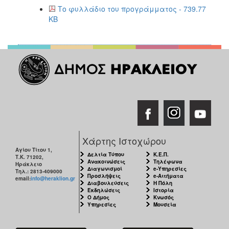
Το φυλλάδιο του προγράμματος - 739.77
KB
Χάρτης Ιστοχώρου
Αγίου Τίτου 1,
Δελτία Τύπου
Κ.Ε.Π.
Τ.Κ. 71202,
Ανακοινώσεις
Τηλέφωνα
Ηράκλειο
Διαγωνισμοί
e-Υπηρεσίες
Τηλ.: 2813-409000
Προσλήψεις
e-Αιτήματα
email:
info@heraklion.gr
Διαβουλεύσεις
Η Πόλη
Εκδηλώσεις
Ιστορία
Ο Δήμος
Κνωσός
Υπηρεσίες
Μουσεία