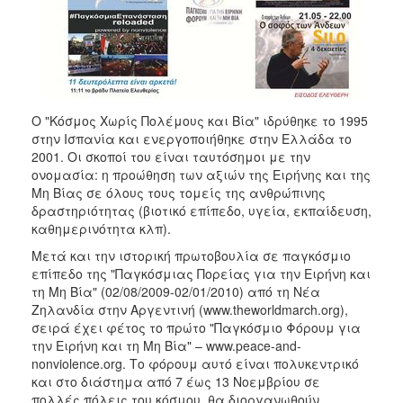
Ο "Κόσμος Χωρίς Πολέμους και Βία" ιδρύθηκε το 1995
στην Ισπανία και ενεργοποιήθηκε στην Ελλάδα το
2001. Οι σκοποί του είναι ταυτόσημοι με την
ονομασία: η προώθηση των αξιών της Ειρήνης και της
Μη Βίας σε όλους τους τομείς της ανθρώπινης
δραστηριότητας (βιοτικό επίπεδο, υγεία, εκπαίδευση,
καθημερινότητα κλπ).
Μετά και την ιστορική πρωτοβουλία σε παγκόσμιο
επίπεδο της "Παγκόσμιας Πορείας για την Ειρήνη και
τη Μη Βία" (02/08/2009-02/01/2010) από τη Νέα
Ζηλανδία στην Αργεντινή (www.theworldmarch.org),
σειρά έχει φέτος το πρώτο "Παγκόσμιο Φόρουμ για
την Ειρήνη και τη Μη Βία" – www.peace-and-
nonviolence.org. Το φόρουμ αυτό είναι πολυκεντρικό
και στο διάστημα από 7 έως 13 Νοεμβρίου σε
πολλές πόλεις του κόσμου, θα διοργανωθούν