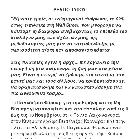
2018
ΔΕΛΤΙΟ ΤΥΠΟΥ
2017
"Είμαστε εμείς, οι καθημερινοί άνθρωποι, το 99%
2016
όπως ειπώθηκε στη
Wall Street
, που μπορούμε να
2015
κάνουμε τη διαφορά ανεβάζοντας το επίπεδο του
διαλόγου μας, των σχέσεων μας, της
2013
μεθοδολογίας μας για να κατευθυνθούμε με
2012
περισσότερη πίστη και αποφασιστικότητα.
2011
Στις πλατείες έγινε η αρχή... Με εργαλείο την
2010
ενεργή μη βία παίρνουμε τη ζωή μας στα χέρια
μας. Είναι η στιγμή να έρθουμε πιο κοντά με τον
2006
εαυτό μας και τους άλλους, να κουβεντιάσουμε,
να οραματιστούμε και να κατασκευάσουμε ένα
πιο ανθρώπινο κόσμο...
”
Το
Παγκόσμιο
Φόρουμ για την Ειρήνη και τη Μη
Ο
Βία πραγματοποιείται και στο Ηράκλειο από τις 9
ΤΟΠΟΣ
έως τις 13 Νοεμβρίου
, στην Παλιά Λαχαναγορά,
ΜΑΣ
στον Κινηματογράφο Βιτσέντζος Κορνάρος και στην
πλατεία Ελευθερίας. Το Παγκόσμιο Φόρουμ είναι
ΠΟΛΙΤΙΣΜΟΣ
μια πρωτοβουλία της διεθνούς οργάνωσης "Κόσμος