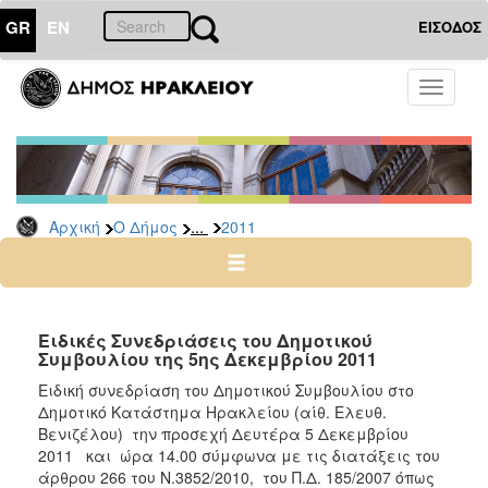
GR
EN
ΕΙΣΟΔΟΣ
Ο
Toggle
ΔΗΜΟΣ
navigati
Δελτία
Τύπου
Αρχείο
...
Αρχική
Ο Δήμος
2011
2026
2025
2024
2023
Ειδικές Συνεδριάσεις του Δημοτικού
Συμβουλίου της 5ης Δεκεμβρίου 2011
2022
Ειδική συνεδρίαση του Δημοτικού Συμβουλίου στο
2021
Δημοτικό Κατάστημα Ηρακλείου (αίθ. Ελευθ.
2020
Βενιζέλου) την προσεχή Δευτέρα 5 Δεκεμβρίου
2011 και ώρα 14.00 σύμφωνα με τις διατάξεις του
2019
άρθρου 266 του Ν.3852/2010, του Π.Δ. 185/2007 όπως