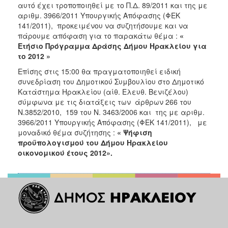
2018
αυτό έχει τροποποιηθεί με το Π.Δ. 89/2011 και της με
αριθμ. 3966/2011 Υπουργικής Απόφασης (ΦΕΚ
2017
141/2011), προκειμένου να συζητήσουμε και να
2016
πάρουμε απόφαση για το παρακάτω θέμα :
«
Ετήσιο Πρόγραμμα Δράσης Δήμου Ηρακλείου για
2015
το 2012 »
2013
Επίσης στις 15:00 θα πραγματοποιηθεί ειδική
2012
συνεδρίαση του Δημοτικού Συμβουλίου στο Δημοτικό
Κατάστημα Ηρακλείου (αίθ. Ελευθ. Βενιζέλου)
2011
σύμφωνα με τις διατάξεις των άρθρων 266 του
2010
Ν.3852/2010, 159 του Ν. 3463/2006 και της με αριθμ.
3966/2011 Υπουργικής Απόφασης (ΦΕΚ 141/2011), με
2006
μοναδικό θέμα συζήτησης :
« Ψήφιση
προϋπολογισμού του Δήμου Ηρακλείου
οικονομικού έτους 2012».
Ο
ΤΟΠΟΣ
ΜΑΣ
ΠΟΛΙΤΙΣΜΟΣ