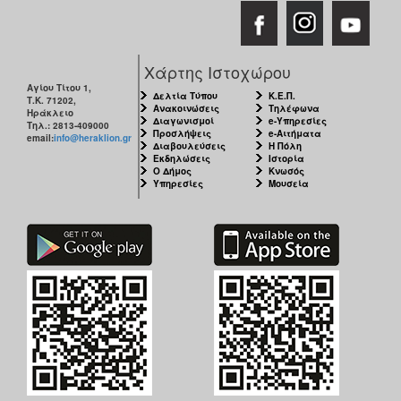
ΑΝΘΕΚΤΙΚΗ
ΠΟΛΗ
Χάρτης Ιστοχώρου
Αγίου Τίτου 1,
Δελτία Τύπου
Κ.Ε.Π.
Τ.Κ. 71202,
Ανακοινώσεις
Τηλέφωνα
Ηράκλειο
Διαγωνισμοί
e-Υπηρεσίες
Τηλ.: 2813-409000
Προσλήψεις
e-Αιτήματα
email:
info@heraklion.gr
Διαβουλεύσεις
Η Πόλη
Εκδηλώσεις
Ιστορία
Ο Δήμος
Κνωσός
Υπηρεσίες
Μουσεία