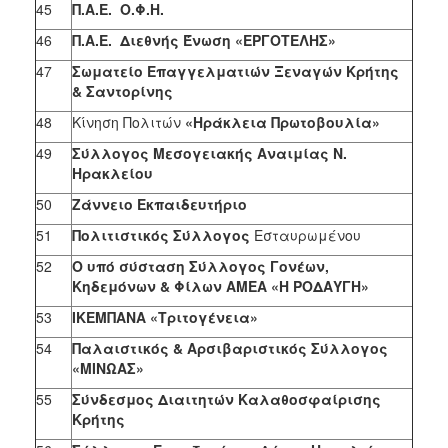
45
Π.Α.Ε. Ο.Φ.Η.
46
Π.Α.Ε. Διεθνής Ένωση «ΕΡΓΟΤΕΛΗΣ»
47
Σωματείο Επαγγελματιών Ξεναγών Κρήτης
& Σαντορίνης
48
Κίνηση Πολιτών
«Ηράκλεια Πρωτοβουλία»
49
Σύλλογος Μεσογειακής Αναιμίας Ν.
Ηρακλείου
50
Ζάννειο Εκπαιδευτήριο
51
Πολιτιστικός Σύλλογος
Εσταυρωμένου
52
Ο υπό σύσταση Σύλλογος Γονέων,
Κηδεμόνων & Φίλων ΑΜΕΑ «Η ΡΟΔΑΥΓΗ»
53
ΙΚΕΜΠΑΝΑ «Τριτογένεια»
54
Παλαιστικός
&
Αρσιβαριστικός Σύλλογος
«ΜΙΝΩΑΣ»
55
Σύνδεσμος Διαιτητών Καλαθοσφαίρισης
Κρήτης