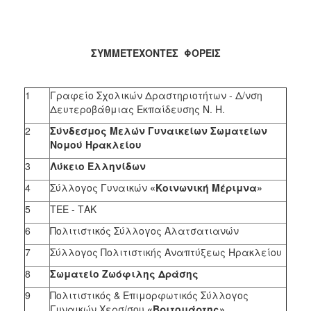
ΣΥΜΜΕΤΕΧΟΝΤΕΣ ΦΟΡΕΙΣ
1
Γραφείο Σχολικών Δραστηριοτήτων - Δ/νση
Δευτεροβάθμιας Εκπαίδευσης Ν. Η.
2
Σύνδεσμος Μελών Γυναικείων Σωματείων
Νομού Ηρακλείου
3
Λύκειο Ελληνίδων
4
Σύλλογος Γυναικών
«Κοινωνική Μέριμνα»
5
ΤΕΕ - ΤΑΚ
6
Πολιτιστικός Σύλλογος Αλατσατιανών
7
Σύλλογος Πολιτιστικής Αναπτύξεως Ηρακλείου
8
Σωματείο Ζωόφιλης Δράσης
9
Πολιτιστικός & Επιμορφωτικός Σύλλογος
Γυναικών Χερσ/σου
«Βριτομάρτης»