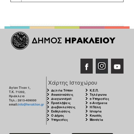
Χάρτης Ιστοχώρου
Αγίου Τίτου 1,
Δελτία Τύπου
Κ.Ε.Π.
Τ.Κ. 71202,
Ανακοινώσεις
Τηλέφωνα
Ηράκλειο
Διαγωνισμοί
e-Υπηρεσίες
Τηλ.: 2813-409000
Προσλήψεις
e-Αιτήματα
email:
info@heraklion.gr
Διαβουλεύσεις
Η Πόλη
Εκδηλώσεις
Ιστορία
Ο Δήμος
Κνωσός
Υπηρεσίες
Μουσεία