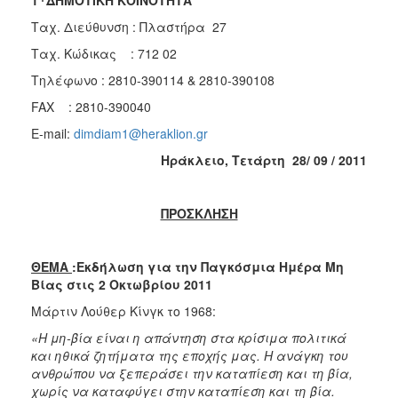
2018
Ταχ. Διεύθυνση : Πλαστήρα 27
2017
Ταχ. Κώδικας : 712 02
2016
Τηλέφωνo : 2810-390114 & 2810-390108
2015
FAX : 2810-390040
2013
E-mail:
dimdiam1@heraklion.gr
2012
Ηράκλειο,
T
ετάρτη 28/ 09 / 2011
2011
2010
ΠΡΟΣΚΛΗΣΗ
2006
ΘΕΜΑ
:Εκδήλωση για την Παγκόσμια Ημέρα Μη
Βίας στις 2 Οκτωβρίου 2011
Ο
Μάρτιν Λούθερ Κίνγκ το 1968:
ΤΟΠΟΣ
ΜΑΣ
«Η μη-βία είναι η απάντηση στα κρίσιμα πολιτικά
και ηθικά ζητήματα της εποχής μας. Η ανάγκη του
ΠΟΛΙΤΙΣΜΟΣ
ανθρώπου να ξεπεράσει την καταπίεση και τη βία,
χωρίς να καταφύγει στην καταπίεση και τη βία.