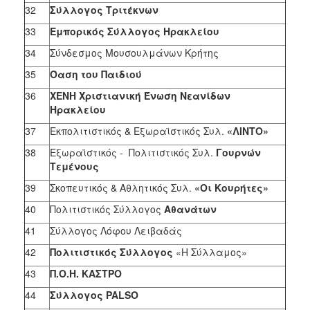
32
Σύλλογος Τριτέκνων
33
Εμπορικός Σύλλογος Ηρακλείου
34
Σύνδεσμος Μουσουλμάνων Κρήτης
35
Όαση του Παιδιού
36
ΧΕΝΗ Χριστιανική Ένωση Νεανίδων
Ηρακλείου
37
Εκπολιτιστικός & Εξωραϊστικός Συλ.
«ΛΙΝΤΟ»
38
Εξωραϊστικός - Πολιτιστικός Συλ.
Γουρνών
Τεμένους
39
Σκοπευτικός & Αθλητικός Συλ.
«Οι Κουρήτες»
40
Πολιτιστικός Σύλλογος
Αθανάτων
41
Σύλλογος Λόφου Λειβαδάς
42
Πολιτιστικός Σύλλογος
«Η Σύλλαμος»
43
Π.Ο.Η. ΚΑΣΤΡΟ
44
Σύλλογος
PALSO