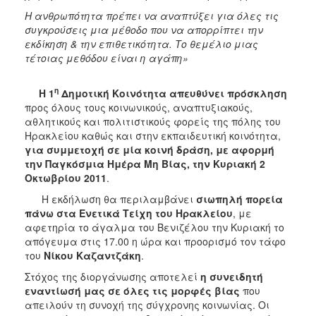
ΑΝΘΕΚΤΙΚΗ
Η ανθρωπότητα πρέπει να αναπτύξει για όλες τις
ΠΟΛΗ
συγκρούσεις μια μέθοδο που να απορρίπτει την
εκδίκηση & την επιθετικότητα. Το θεμέλιο μιας
τέτοιας μεθόδου είναι η αγάπη»
η
Η 1
Δημοτική Κοινότητα απευθύνει πρόσκληση
προς όλους τους κοινωνικούς, αναπτυξιακούς,
αθλητικούς και πολιτιστικούς φορείς της πόλης του
Ηρακλείου καθώς και στην εκπαιδευτική κοινότητα,
για συμμετοχή σε μία κοινή δράση,
με αφορμή
την Παγκόσμια Ημέρα Μη Βίας, την Κυριακή 2
Οκτωβρίου 2011
.
Η εκδήλωση θα περιλαμβάνει
σιωπηλή
πορεία
πάνω στα Ενετικά Τείχη του Ηρακλείου
, με
αφετηρία το άγαλμα του Βενιζέλου την Κυριακή το
απόγευμα στις 17.00 η ώρα και προορισμό τον τάφο
του
Νίκου Καζαντζάκη
.
Στόχος της διοργάνωσης αποτελεί
η συνειδητή
εναντίωσή μας σε όλες τις μορφές
βίας
που
απειλούν τη συνοχή της σύγχρονης κοινωνίας. Οι