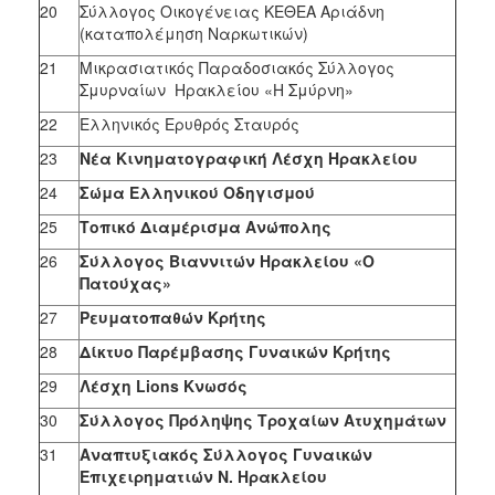
20
Σύλλογος Οικογένειας ΚΕΘΕΑ Αριάδνη
(καταπολέμηση Ναρκωτικών)
21
Μικρασιατικός Παραδοσιακός Σύλλογος
Σμυρναίων Ηρακλείου «Η Σμύρνη»
22
Ελληνικός Ερυθρός Σταυρός
23
Νέα Κινηματογραφική Λέσχη Ηρακλείου
24
Σώμα Ελληνικού Οδηγισμού
25
Τοπικό Διαμέρισμα Ανώπολης
26
Σύλλογος Βιαννιτών Ηρακλείου «Ο
Πατούχας»
27
Ρευματοπαθών Κρήτης
28
Δίκτυο Παρέμβασης Γυναικών Κρήτης
29
Λέσχη
Lions
Κνωσός
30
Σύλλογος Πρόληψης Τροχαίων Ατυχημάτων
31
Αναπτυξιακός Σύλλογος Γυναικών
Επιχειρηματιών Ν. Ηρακλείου