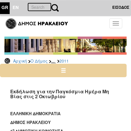
GR
EN
ΕΙΣΟΔΟΣ
Ο
Toggle
ΔΗΜΟΣ
navigati
Δελτία
Τύπου
Αρχείο
...
Αρχική
Ο Δήμος
2011
2026
2025
2024
2023
Εκδήλωση για την Παγκόσμια Ημέρα Μη
Βίας στις 2 Οκτωβρίου
2022
2021
ΕΛΛΗΝΙΚΗ ΔΗΜΟΚΡΑΤΙΑ
2020
ΔΗΜΟΣ ΗΡΑΚΛΕΙΟΥ
2019
η
1
ΔΗΜΟΤΙΚΗ ΚΟΙΝΟΤΗΤΑ