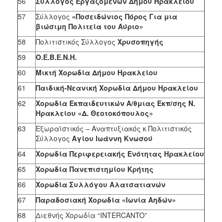
56
Σύλλογος Εργαζομένων Δήμου Ηρακλείου
57
Σύλλογος
«Ποσειδώνιος Πόρος Για μια
βιώσιμη Πολιτεία του Αύριο»
58
Πολιτιστικός Σύλλογος
Χρυσοπηγής
59
Ο.Ε.Β.Ε.Ν.Η.
60
Μικτή Χορωδία Δήμου Ηρακλείου
61
Παιδική-Νεανική Χορωδία Δήμου Ηρακλείου
62
Χορωδία Εκπαιδευτικών Α/θμιας Εκπ/σης Ν.
Ηρακλείου «Δ. Θεοτοκόπουλος»
63
Εξωραϊστικός – Αναπτυξιακός κ Πολιτιστικός
Σύλλογος
Αγίου Ιωάννη Κνωσού
64
Χορωδία Περιφερειακής Ενότητας Ηρακλείου
65
Χορωδία Πανεπιστημίου Κρήτης
66
Χορωδία Συλλόγου Αλατσατιανών
67
Παραδοσιακή Χορωδία «Ιωνία Αηδών»
68
Διεθνής Χορωδία “INTERCANTO”