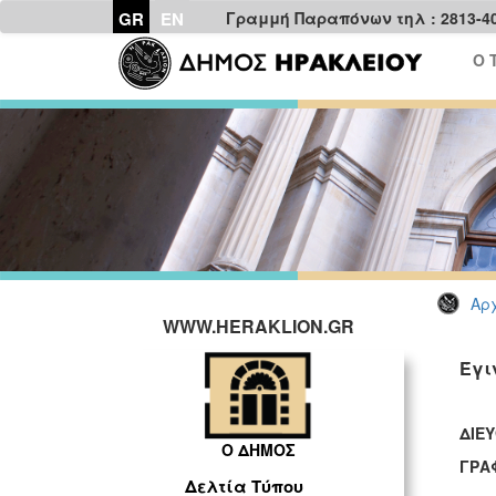
GR
EN
Γραμμή Παραπόνων τηλ : 2813-4
Ο 
Αρχ
WWW.HERAKLION.GR
Έγι
ΔΙΕ
Ο ΔΗΜΟΣ
ΓΡΑ
Δελτία Τύπου