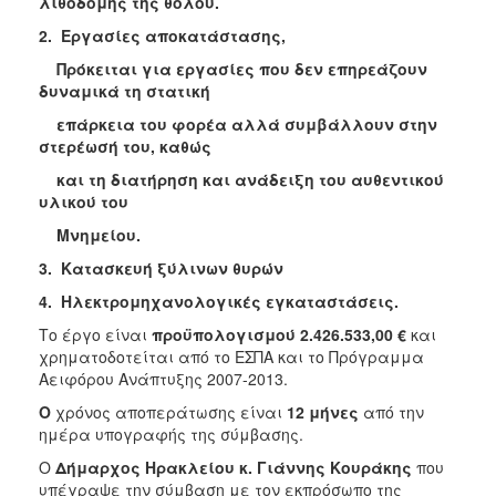
λιθοδομής της θόλου.
ΑΝΘΕΚΤΙΚΗ
ΠΟΛΗ
2.
Εργασίες αποκατάστασης,
Πρόκειται για εργασίες που δεν επηρεάζουν
δυναμικά τη στατική
επάρκεια του φορέα αλλά συμβάλλουν στην
στερέωσή του, καθώς
και τη διατήρηση και ανάδειξη του αυθεντικού
υλικού του
Μνημείου.
3.
Κατασκευή ξύλινων θυρών
4.
Ηλεκτρομηχανολογικές εγκαταστάσεις.
Το έργο είναι
προϋπολογισμού 2.426.533,00 €
και
χρηματοδοτείται από το ΕΣΠΑ και το Πρόγραμμα
Αειφόρου Ανάπτυξης 2007-2013.
Ο
χρόνος αποπεράτωσης είναι
12 μήνες
από την
ημέρα υπογραφής της σύμβασης.
Ο
Δήμαρχος Ηρακλείου κ. Γιάννης Κουράκης
που
υπέγραψε την σύμβαση με τον εκπρόσωπο της