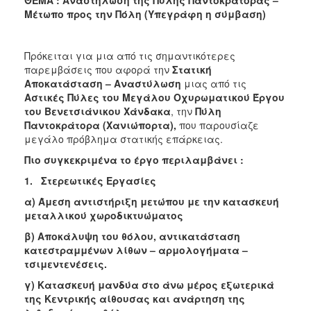
2018
Μέτωπο προς την Πόλη (Υπεγράφη η σύμβαση)
2017
2016
Πρόκειται για μια από τις σημαντικότερες
2015
παρεμβάσεις που αφορά την
Στατική
Αποκατάσταση – Αναστύλωση
μιας από τις
2013
Αστικές Πύλες του Μεγάλου Οχυρωματικού Έργου
2012
του Βενετσιάνικου Χάνδακα
, την
Πύλη
Παντοκράτορα (Χανιώπορτα),
που παρουσίαζε
2011
μεγάλο πρόβλημα στατικής επάρκειας.
2010
Πιο συγκεκριμένα το έργο περιλαμβάνει :
2006
1.
Στερεωτικές Εργασίες
α) Άμεση αντιστήριξη μετώπου με την κατασκευή
μεταλλικού χωροδικτυώματος
β) Αποκάλυψη του θόλου, αντικατάσταση
Ο
ΤΟΠΟΣ
κατεστραμμένων λίθων – αρμολογήματα –
ΜΑΣ
τσιμεντενέσεις.
γ) Κατασκευή μανδύα στο άνω μέρος εξωτερικά
ΠΟΛΙΤΙΣΜΟΣ
της Κεντρικής αίθουσας και ανάρτηση της