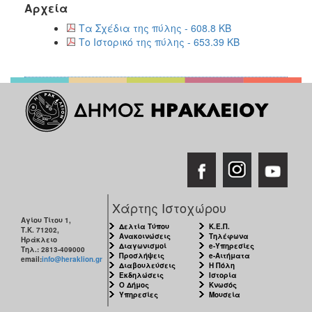
Αρχεία
Τα Σχέδια της πύλης - 608.8 KB
Το Ιστορικό της πύλης - 653.39 KB
Χάρτης Ιστοχώρου
Αγίου Τίτου 1,
Δελτία Τύπου
Κ.Ε.Π.
Τ.Κ. 71202,
Ανακοινώσεις
Τηλέφωνα
Ηράκλειο
Διαγωνισμοί
e-Υπηρεσίες
Τηλ.: 2813-409000
Προσλήψεις
e-Αιτήματα
email:
info@heraklion.gr
Διαβουλεύσεις
Η Πόλη
Εκδηλώσεις
Ιστορία
Ο Δήμος
Κνωσός
Υπηρεσίες
Μουσεία