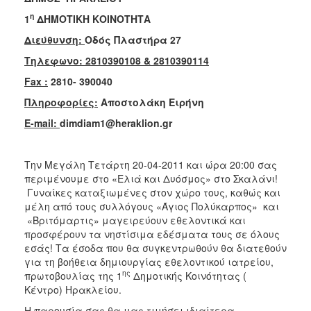
2018
η
1
ΔΗΜΟΤΙΚΗ ΚΟΙΝΟΤΗΤΑ
2017
Διεύθυνση:
Οδός Πλαστήρα 27
2016
Τηλεφωνο: 2810390108 & 2810390114
2015
Fax
:
2810- 390040
2013
Πληροφορίες:
Αποστολάκη Ειρήνη
2012
E
-
mail
:
dimdiam
1@
heraklion
.
gr
2011
2010
Την Μεγάλη Τετάρτη 20-04-2011 και ώρα 20:00 σας
2006
περιμένουμε στο «Ελιά και Δυόσμος» στο Σκαλάνι!
Γυναίκες καταξιωμένες στον χώρο τους, καθώς και
μέλη από τους συλλόγους «Άγιος Πολύκαρπος» και
«Βριτόμαρτις» μαγειρεύουν εθελοντικά και
προσφέρουν τα νηστίσιμα εδέσματα τους σε όλους
Ο
ΤΟΠΟΣ
εσάς! Τα έσοδα που θα συγκεντρωθούν θα διατεθούν
ΜΑΣ
για τη βοήθεια δημιουργίας εθελοντικού ιατρείου,
ης
πρωτοβουλίας της 1
Δημοτικής Κοινότητας (
ΠΟΛΙΤΙΣΜΟΣ
Κέντρο) Ηρακλείου.
Η παρουσία σας θα μας τιμήσει ιδιαίτερα.