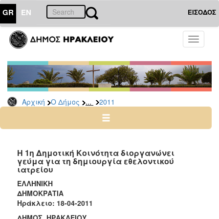
GR
EN
ΕΙΣΟΔΟΣ
Ο
Toggle
ΔΗΜΟΣ
navigati
Δελτία
Τύπου
Αρχείο
...
Αρχική
Ο Δήμος
2011
2026
2025
2024
2023
Η 1η Δημοτική Κοινότητα διοργανώνει
γεύμα για τη δημιουργία εθελοντικού
2022
ιατρείου
2021
ΕΛΛΗΝΙΚΗ
2020
ΔΗΜΟΚΡΑΤΙΑ
Ηράκλειο: 18-04-2011
2019
ΔΗΜΟΣ ΗΡΑΚΛΕΙΟΥ