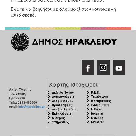
ΑΝΘΕΚΤΙΚΗ
ΠΟΛΗ
Ελάτε να βοηθήσουμε όλοι μαζί στον κοινωφελή
αυτό σκοπό.
Χάρτης Ιστοχώρου
Αγίου Τίτου 1,
Δελτία Τύπου
Κ.Ε.Π.
Τ.Κ. 71202,
Ανακοινώσεις
Τηλέφωνα
Ηράκλειο
Διαγωνισμοί
e-Υπηρεσίες
Τηλ.: 2813-409000
Προσλήψεις
e-Αιτήματα
email:
info@heraklion.gr
Διαβουλεύσεις
Η Πόλη
Εκδηλώσεις
Ιστορία
Ο Δήμος
Κνωσός
Υπηρεσίες
Μουσεία