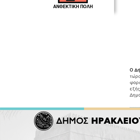
ΑΝΘΕΚΤΙΚΗ ΠΟΛΗ
Ο Δ
τώρα
φορά
εξής
Δημο