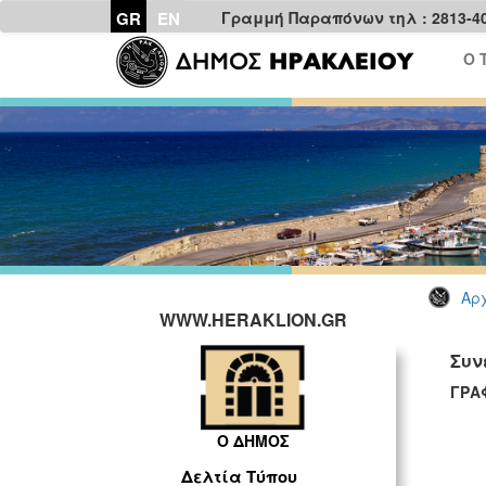
GR
EN
Γραμμή Παραπόνων τηλ : 2813-4
Ο 
Αρχ
WWW.HERAKLION.GR
Συν
ΓΡΑ
Ο ΔΗΜΟΣ
Δελτία Τύπου