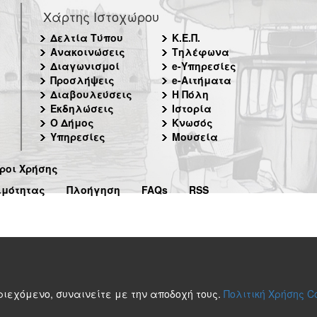
Χάρτης Ιστοχώρου
Δελτία Τύπου
Κ.Ε.Π.
Ανακοινώσεις
Τηλέφωνα
Διαγωνισμοί
e-Υπηρεσίες
Προσλήψεις
e-Αιτήματα
Διαβουλεύσεις
Η Πόλη
Εκδηλώσεις
Ιστορία
Ο Δήμος
Κνωσός
Υπηρεσίες
Μουσεία
ροι Χρήσης
ιμότητας
Πλοήγηση
FAQs
RSS
περιεχόμενο, συναινείτε με την αποδοχή τους.
Πολιτική Χρήσης C