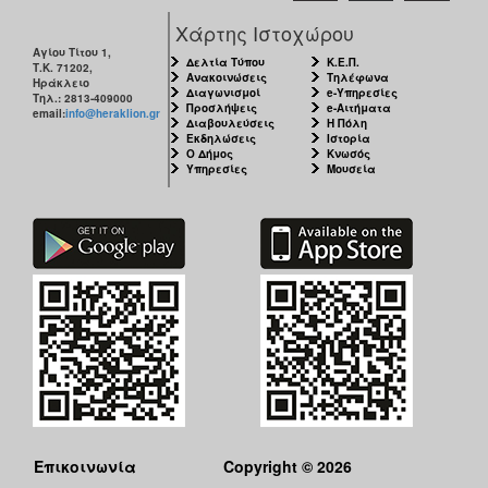
ΑΝΘΕΚΤΙΚΗ
Χάρτης Ιστοχώρου
ΠΟΛΗ
Αγίου Τίτου 1,
Δελτία Τύπου
Κ.Ε.Π.
Τ.Κ. 71202,
Ανακοινώσεις
Τηλέφωνα
Ηράκλειο
Διαγωνισμοί
e-Υπηρεσίες
Τηλ.: 2813-409000
Προσλήψεις
e-Αιτήματα
email:
info@heraklion.gr
Διαβουλεύσεις
Η Πόλη
Εκδηλώσεις
Ιστορία
Ο Δήμος
Κνωσός
Υπηρεσίες
Μουσεία
Επικοινωνία
Copyright © 2026