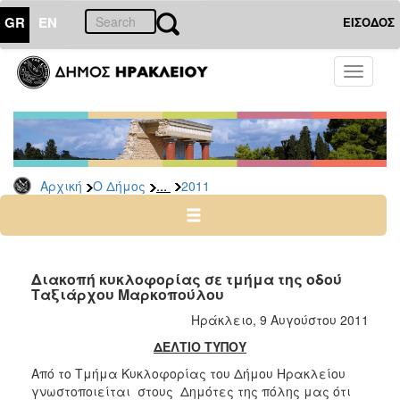
GR
EN
ΕΙΣΟΔΟΣ
Ο
Toggle
ΔΗΜΟΣ
navigati
Δελτία
Τύπου
Αρχείο
...
Αρχική
Ο Δήμος
2011
2026
2025
2024
2023
Διακοπή κυκλοφορίας σε τμήμα της οδού
Ταξιάρχου Μαρκοπούλου
2022
Ηράκλειο, 9 Αυγούστου 2011
2021
ΔΕΛΤΙΟ ΤΥΠΟΥ
2020
Από το Τμήμα Κυκλοφορίας του Δήμου Ηρακλείου
2019
γνωστοποιείται στους Δημότες της πόλης μας ότι