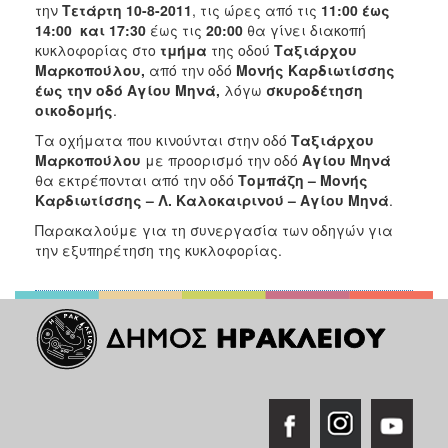
2018
την
Τετάρτη 10-8-2011
,
τις ώρες από τις
11:00 έως
14:00 και 17:30
έως τις
20:00
θα γίνει διακοπή
2017
κυκλοφορίας στο
τμήμα
της οδού
Ταξιάρχου
2016
Μαρκοπούλου,
από την οδό
Μονής Καρδιωτίσσης
έως την οδό Αγίου Μηνά,
λόγω
σκυροδέτηση
2015
οικοδομής
.
2013
Τα οχήματα που κινούνται στην οδό
Ταξιάρχου
2012
Μαρκοπούλου
με προορισμό την οδό
Αγίου Μηνά
θα εκτρέπονται από την οδό
Τομπάζη – Μονής
2011
Καρδιωτίσσης – Λ. Καλοκαιρινού – Αγίου Μηνά
.
2010
Παρακαλούμε για τη συνεργασία των οδηγών για
2006
την εξυπηρέτηση της κυκλοφορίας.
Ο
ΤΟΠΟΣ
ΜΑΣ
ΠΟΛΙΤΙΣΜΟΣ