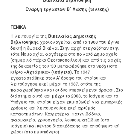
2018
Έναρξη εργασιών Β΄ Φάσης
(τελικής)
2017
2016
ΓΕΝΙΚΑ
2015
Η λειτουργία της
Βικελαίας Δημοτικής
2013
Βιβλιοθήκης
χρονολογείται από το 1908 που έγινε
2012
δεκτή η δωρεά Βικέλα. Στην αρχή στεγαζόταν στην
τότε Νομαρχία, αργότερα στο παλαιό Δημαρχείο
2011
(σημερινό πάρκο Θεοτοκοπούλου) και από τις αρχές
2010
της δεκαετίας του ‘30 μεταφέρθηκε στο νεόχτιστο
κτίριο
«Αχτάρικα» (ισόγειο).
Το 1947
2006
εγκαταστάθηκε στον Α’ όροφο του κτιρίου και
λειτούργησε εκεί μέχρι το 1987, οπότε της
παραχωρήθηκαν και οι δυο υπερκείμενοι όροφοι
.
Στο
διάστημα αυτό και μέχρι το 2003, το Ισόγειο και το
Υπόγειο του κτιρίου είχαν εκμισθωθεί για εμπορικές
Ο
ΤΟΠΟΣ
χρήσεις και λειτουργούσε εκεί αριθμός
ΜΑΣ
καταστημάτων. Καφετέρια, παιχνιδάδικο,
φαρμακείο, χρυσοχοείο, λουκουματζίδικο (στο
ΠΟΛΙΤΙΣΜΟΣ
ισόγειο) και κέντρο διασκέδασης και αποθηκευτικοί
χώροι (στο ημιυπόγειο)