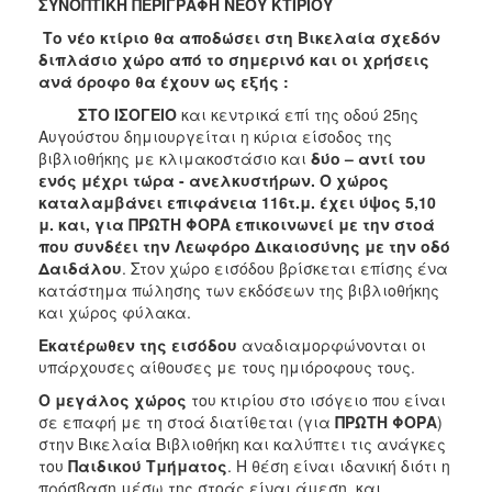
ΣΥΝΟΠΤΙΚΗ ΠΕΡΙΓΡΑΦΗ ΝΕΟΥ ΚΤΙΡΙΟΥ
Το νέο κτίριο θα αποδώσει στη Βικελαία σχεδόν
διπλάσιο χώρο από το σημερινό και οι χρήσεις
ανά όροφο θα έχουν ως εξής :
ΣΤΟ ΙΣΟΓΕΙΟ
και κεντρικά επί της οδού 25ης
Αυγούστου δημιουργείται η κύρια είσοδος της
βιβλιοθήκης με κλιμακοστάσιο και
δύο – αντί του
ενός μέχρι τώρα - ανελκυστήρων. Ο χώρος
καταλαμβάνει επιφάνεια 116τ.μ. έχει ύψος 5,10
μ. και, για ΠΡΩΤΗ ΦΟΡΑ επικοινωνεί με την στοά
που συνδέει την Λεωφόρο Δικαιοσύνης με την οδό
Δαιδάλου
. Στον χώρο εισόδου βρίσκεται επίσης ένα
κατάστημα πώλησης των εκδόσεων της βιβλιοθήκης
και χώρος φύλακα.
Εκατέρωθεν της εισόδου
αναδιαμορφώνονται οι
υπάρχουσες αίθουσες με τους ημιόροφους τους.
Ο μεγάλος χώρος
του κτιρίου στο ισόγειο που είναι
σε επαφή με τη στοά διατίθεται (για
ΠΡΩΤΗ ΦΟΡΑ
)
στην Βικελαία Βιβλιοθήκη και καλύπτει τις ανάγκες
του
Παιδικού Τμήματος
. Η θέση είναι ιδανική διότι η
πρόσβαση μέσω της στοάς είναι άμεση, και