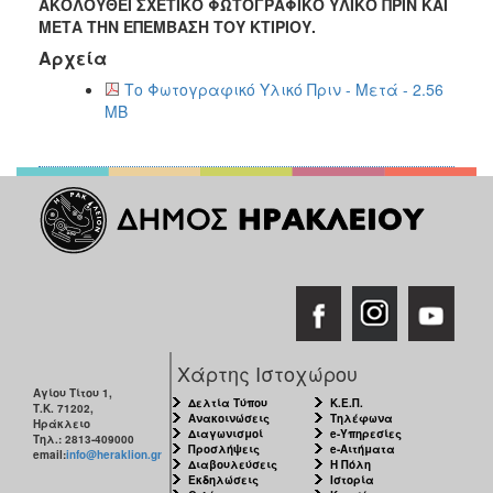
ΑΚΟΛΟΥΘΕΙ ΣΧΕΤΙΚΟ ΦΩΤΟΓΡΑΦΙΚΟ ΥΛΙΚΟ
ΠΡΙΝ
ΚΑΙ
ΜΕΤΑ
ΤΗΝ ΕΠΕΜΒΑΣΗ ΤΟΥ ΚΤΙΡΙΟΥ.
Αρχεία
Το Φωτογραφικό Υλικό Πριν - Μετά - 2.56
MB
Χάρτης Ιστοχώρου
Αγίου Τίτου 1,
Δελτία Τύπου
Κ.Ε.Π.
Τ.Κ. 71202,
Ανακοινώσεις
Τηλέφωνα
Ηράκλειο
Διαγωνισμοί
e-Υπηρεσίες
Τηλ.: 2813-409000
Προσλήψεις
e-Αιτήματα
email:
info@heraklion.gr
Διαβουλεύσεις
Η Πόλη
Εκδηλώσεις
Ιστορία