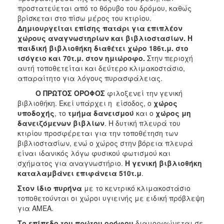
προστατεύεται από το θόρυβο του δρόμου, καθώς
βρίσκεται στο πίσω μέρος του κτιρίου.
Δημιουργείται επίσης πατάρι για επιπλέον
χώρους αναγνωστηρίων και βιβλιοστασίων. Η
παιδική βιβλιοθήκη διαθέτει χώρο 186τ.μ. στο
ισόγειο και 70τ.μ. στον ημιώροφο.
Στην περιοχή
αυτή τοποθετείται και δεύτερο κλιμακοστάσιο,
απαραίτητο για λόγους πυρασφάλειας.
Ο ΠΡΩΤΟΣ ΟΡΟΦΟΣ
φιλοξενεί την γενική
βιβλιοθήκη. Εκεί υπάρχει η είσοδος, ο
χώρος
υποδοχής
, το
τμήμα δανεισμού
και ο
χώρος μη
δανειζόμενων βιβλίων
. Η δυτική πλευρά του
κτιρίου προσφέρεται για την τοποθέτηση των
βιβλιοστασίων, ενώ ο χώρος στην βόρεια πλευρά
είναι ιδανικός λόγω φυσικού φωτισμού και
σχήματος για αναγνωστήριο.
Η γενική βιβλιοθήκη
καταλαμβάνει επιφάνεια 510τ.μ
.
Στον ίδιο πυρήνα
με το κεντρικό κλιμακοστάσιο
τοποθετούνται οι χώροι υγιεινής με ειδική πρόβλεψη
για ΑΜΕΑ.
Το επίπεδο του πρώτου ορόφου
διαμορφώνεται σε