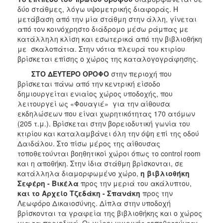
δύο στάθμες, λόγω υψομετρικής διαφοράς. Η
μετάβαση από την μία στάθμη στην άλλη, γίνεται
από τον κοινόχρηστο διάδρομο μέσω ράμπας με
κατάλληλη κλίση και εσωτερικά από την βιβλιοθήκη
με σκαλοπάτια. Στην νότια πλευρά του κτιρίου
βρίσκεται επίσης ο χώρος της καταλογογράφησης.
ΣΤΟ ΔΕΥΤΕΡΟ ΟΡΟΦΟ
στην περιοχή που
βρίσκεται πάνω από την κεντρική είσοδο
δημιουργείται ενιαίος χώρος υποδοχής, που
λειτουργεί ως «Φουαγιέ» για την αίθουσα
εκδηλώσεων που είναι χωρητικότητας 170 ατόμων
(205 τ.μ.). Βρίσκεται στην βορειοδυτική γωνία του
κτιρίου και καταλαμβάνει όλη την όψη επί της οδού
Δαιδάλου. Στο πίσω μέρος της αίθουσας
τοποθετούνται βοηθητικοί χώροι όπως το control room
και η αποθήκη. Στην ίδια στάθμη βρίσκονται, σε
κατάλληλα διαμορφωμένο χώρο,
η
βιβλιοθήκη
Σεφέρη - Βικέλα
προς την μεριά του ακάλυπτου,
και
το Αρχείο Τζεδάκη - Σπανάκη
προς την
Λεωφόρο Δικαιοσύνης. Δίπλα στην υποδοχή
βρίσκονται τα γραφεία της βιβλιοθήκης και ο χώρος
για τα περιοδικά. Οι χώροι υγιεινής τοποθετούνται