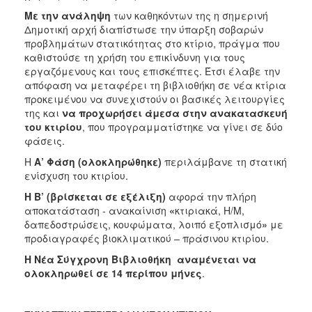
ΑΝΘΕΚΤΙΚΗ
Με την ανάληψη
των καθηκόντων της η σημερινή
ΠΟΛΗ
Δημοτική αρχή διαπίστωσε την ύπαρξη σοβαρών
προβλημάτων στατικότητας στο κτίριο, πράγμα που
καθιστούσε τη χρήση του επικίνδυνη για τους
εργαζόμενους και τους επισκέπτες. Έτσι έλαβε την
απόφαση να μεταφέρει τη βιβλιοθήκη σε νέα κτίρια
προκειμένου να συνεχιστούν οι βασικές λειτουργίες
της και
να προχωρήσει άμεσα στην ανακατασκευή
του κτιρίου
, που προγραμματίστηκε να γίνει σε δύο
φάσεις.
Η
Α’ Φάση (ολοκληρώθηκε)
περιλάμβανε τη στατική
ενίσχυση του κτιρίου.
Η
Β’ (βρίσκεται σε εξέλιξη)
αφορά την πλήρη
αποκατάσταση - ανακαίνιση
«
κτιριακά, Η/Μ,
δαπεδοστρώσεις, κουφώματα, λοιπό εξοπλισμό
»
με
προδιαγραφές βιοκλιματικού – πράσινου κτιρίου.
Η Νέα Σύγχρονη Βιβλιοθήκη αναμένεται να
ολοκληρωθεί σε 14 περίπου μήνες
.