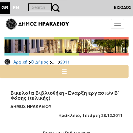
GR
EN
ΕΙΣΟΔΟΣ
Ο
Toggle
ΔΗΜΟΣ
navigati
Δελτία
Τύπου
Αρχείο
...
Αρχική
Ο Δήμος
2011
2026
2025
2024
2023
Βικελαία Βιβλιοθήκη - Έναρξη εργασιών Β΄
Φάσης (τελικής)
2022
ΔΗΜΟΣ ΗΡΑΚΛΕΙΟΥ
2021
Ηράκλειο, Τετάρτη 28.12.2011
2020
2019
Βικελαία Βιβλιοθήκη