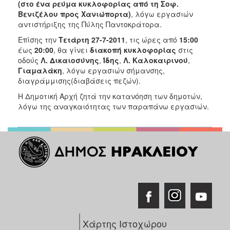
2018
(στο ένα ρεύμα κυκλοφορίας από τη Σοφ.
Βενιζέλου προς Χανιώπορτα)
, λόγω εργασιών
2017
αντιστήριξης της Πύλης Παντοκράτορα.
2016
Επίσης την
Τετάρτη 27-7-2011
, τις ώρες από
15:00
2015
έως
20:00
, θα γίνει
διακοπή κυκλοφορίας
στις
οδούς
Λ. Δικαιοσύνης
,
Ίδης
,
Λ. Καλοκαιρινού
,
2013
Γιαμαλάκη
, λόγω εργασιών σήμανσης,
2012
διαγράμμισης(διαβάσεις πεζών).
2011
Η Δημοτική Αρχή ζητά την κατανόηση των δημοτών,
λόγω της αναγκαιότητας των παραπάνω εργασιών.
2010
2006
Ο
ΤΟΠΟΣ
ΜΑΣ
ΠΟΛΙΤΙΣΜΟΣ
Χάρτης Ιστοχώρου