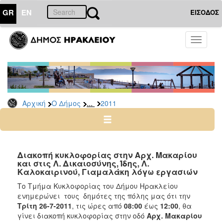
GR
EN
ΕΙΣΟΔΟΣ
Ο
Toggle
ΔΗΜΟΣ
navigati
Δελτία
Τύπου
Αρχείο
...
Αρχική
Ο Δήμος
2011
2026
2025
2024
2023
Διακοπή κυκλοφορίας στην Αρχ. Μακαρίου
και στις Λ. Δικαιοσύνης, Ίδης, Λ.
2022
Καλοκαιρινού, Γιαμαλάκη λόγω εργασιών
2021
Το Τμήμα Κυκλοφορίας του Δήμου Ηρακλείου
2020
ενημερώνει τους δημότες της πόλης μας ότι την
Τρίτη 26-7-2011
, τις ώρες από
08:00
έως
12:00
, θα
2019
γίνει διακοπή κυκλοφορίας στην οδό
Αρχ. Μακαρίου