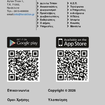
Αγίου Τίτου 1,
ΑΝΘΕΚΤΙΚΗ
Δελτία Τύπου
Κ.Ε.Π.
Τ.Κ. 71202,
ΠΟΛΗ
Ανακοινώσεις
Τηλέφωνα
Ηράκλειο
Διαγωνισμοί
e-Υπηρεσίες
Τηλ.: 2813-409000
Προσλήψεις
e-Αιτήματα
email:
info@heraklion.gr
Διαβουλεύσεις
Η Πόλη
Εκδηλώσεις
Ιστορία
Ο Δήμος
Κνωσός
Υπηρεσίες
Μουσεία
Επικοινωνία
Copyright © 2026
Όροι Χρήσης
Υλοποίηση