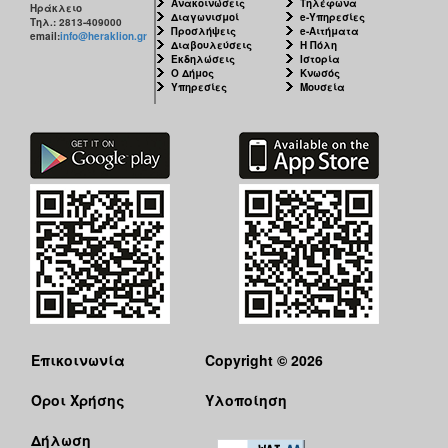
Ανακοινώσεις
Τηλέφωνα
Ηράκλειο
Διαγωνισμοί
e-Υπηρεσίες
Τηλ.: 2813-409000
Προσλήψεις
e-Αιτήματα
email:
info@heraklion.gr
Διαβουλεύσεις
Η Πόλη
Εκδηλώσεις
Ιστορία
Ο Δήμος
Κνωσός
Υπηρεσίες
Μουσεία
Επικοινωνία
Copyright © 2026
Όροι Χρήσης
Υλοποίηση
Δήλωση