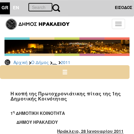
GR
EN
ΕΙΣΟΔΟΣ
Ο
Toggle
ΔΗΜΟΣ
navigati
Δελτία
Τύπου
Αρχείο
...
Αρχική
Ο Δήμος
2011
2026
2025
2024
2023
Η κοπή της Πρωτοχρονιάτικης πίτας της 1ης
Δημοτικής Κοινότητας
2022
2021
η
1
ΔΗΜΟΤΙΚΗ ΚΟΙΝΟΤΗΤΑ
2020
ΔΗΜΟΥ ΗΡΑΚΛΕΙΟΥ
2019
Ηράκλειο, 28 Ιανουαρίου 2011