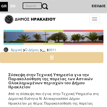
GR
EN
ΕΙΣΟΔΟΣ
Ο
Toggle
ΔΗΜΟΣ
navigati
Δελτία
Τύπου
Αρχείο
...
Αρχική
Ο Δήμος
2011
2026
2025
2024
2023
Σύσκεψη στην Τεχνική Υπηρεσία για την
Παρακολούθηση της πορείας των Αστικών
2022
Ολοκληρωμένων περιοχών του Δήμου
2021
Ηρακλείου
2020
Από τη σύσκεψη που έγινε στην Τεχνική Υπηρεσία στη
Δημοτική Ενότητα Ν. Αλικαρνασσού Δήμου
2019
Ηρακλείου με θέμα: Παρακολούθηση της πορείας