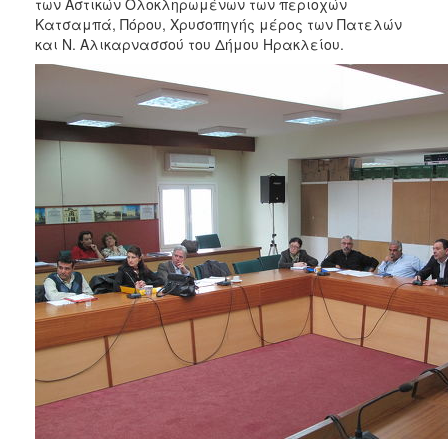
2018
των Αστικών Ολοκληρωμένων των περιοχών
Κατσαμπά, Πόρου, Χρυσοπηγής μέρος των Πατελών
2017
και Ν. Αλικαρνασσού του Δήμου Ηρακλείου.
2016
2015
2013
2012
2011
2010
2006
Ο
ΤΟΠΟΣ
ΜΑΣ
ΠΟΛΙΤΙΣΜΟΣ