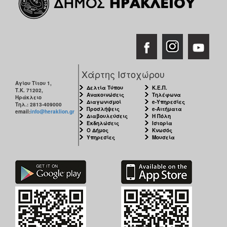
Χάρτης Ιστοχώρου
Αγίου Τίτου 1,
Δελτία Τύπου
Κ.Ε.Π.
Τ.Κ. 71202,
Ανακοινώσεις
Τηλέφωνα
Ηράκλειο
Διαγωνισμοί
e-Υπηρεσίες
Τηλ.: 2813-409000
Προσλήψεις
e-Αιτήματα
email:
info@heraklion.gr
Διαβουλεύσεις
Η Πόλη
Εκδηλώσεις
Ιστορία
Ο Δήμος
Κνωσός
Υπηρεσίες
Μουσεία