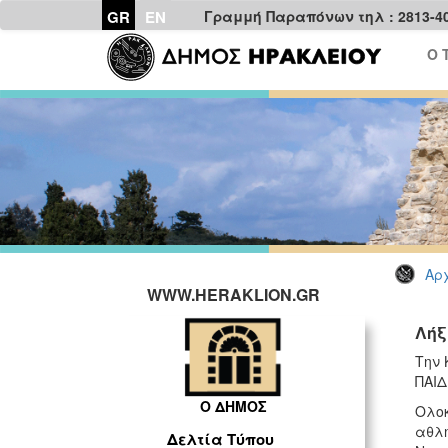
GR
EN
Γραμμή Παραπόνων τηλ : 2813-4
Ο 
Αρχ
WWW.HERAKLION.GR
Λήξ
Την 
ΠΑΙΔ
Ο ΔΗΜΟΣ
Ολοκ
αθλη
Δελτία Τύπου