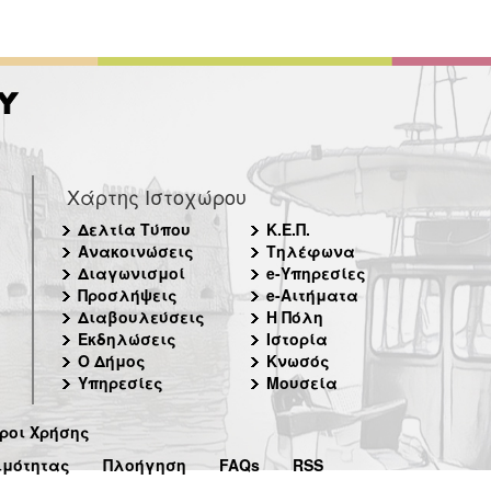
Χάρτης Ιστοχώρου
Δελτία Τύπου
Κ.Ε.Π.
Ανακοινώσεις
Τηλέφωνα
Διαγωνισμοί
e-Υπηρεσίες
Προσλήψεις
e-Αιτήματα
Διαβουλεύσεις
Η Πόλη
Εκδηλώσεις
Ιστορία
Ο Δήμος
Κνωσός
Υπηρεσίες
Μουσεία
ροι Χρήσης
ιμότητας
Πλοήγηση
FAQs
RSS