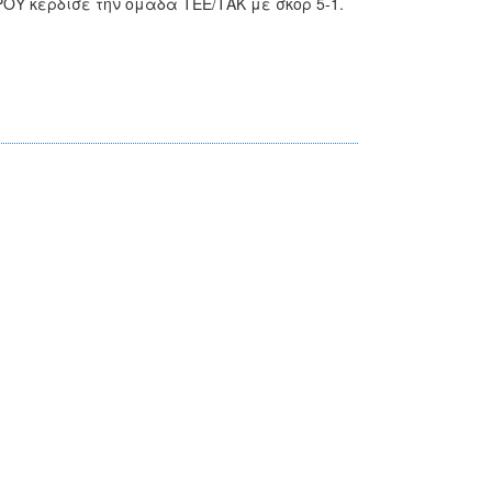
ΟΥ κέρδισε την ομάδα ΤΕΕ/ΤΑΚ με σκορ 5-1.