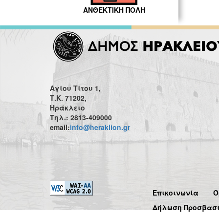
ΑΝΘΕΚΤΙΚΗ ΠΟΛΗ
Αγίου Τίτου 1,
Τ.Κ. 71202,
Ηράκλειο
Τηλ.: 2813-409000
email:
info@heraklion.gr
Επικοινωνία
Ό
Δήλωση Προσβασ