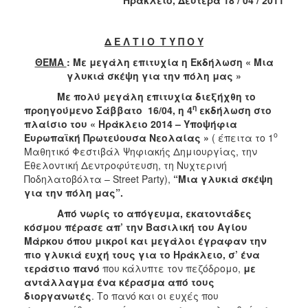
2018
2017
Δ Ε Λ Τ Ι Ο Τ Υ Π Ο Υ
2016
ΘΕΜΑ
: Με μεγάλη επιτυχία η Εκδήλωση « Μια
2015
γλυκιά σκέψη για την πόλη μας »
2013
Με πολύ μεγάλη επιτυχία διεξήχθη το
2012
η
προηγούμενο Σάββατο 16/04, η 4
εκδήλωση στο
πλαίσιο του « Ηράκλειο 2014 – Υποψήφια
2011
ο
Ευρωπαϊκή Πρωτεύουσα Νεολαίας »
( έπειτα το 1
2010
Μαθητικό Φεστιβάλ Ψηφιακής Δημιουργίας, την
Εθελοντική Δεντροφύτευση, τη Νυχτερινή
2006
Ποδηλατοβόλτα – Street Party),
“Μια γλυκιά σκέψη
για την πόλη μας”.
Από νωρίς το απόγευμα, εκατοντάδες
κόσμου πέρασε απ’ την Βασιλική του Αγίου
Ο
Μάρκου όπου μικροί και μεγάλοι έγραφαν την
ΤΟΠΟΣ
πιο γλυκιά ευχή τους για το Ηράκλειο,
σ’ ένα
ΜΑΣ
τεράστιο πανό
που κάλυπτε τον πεζόδρομο,
με
αντάλλαγμα ένα κέρασμα από τους
ΠΟΛΙΤΙΣΜΟΣ
διοργανωτές
. Το πανό και οι ευχές που