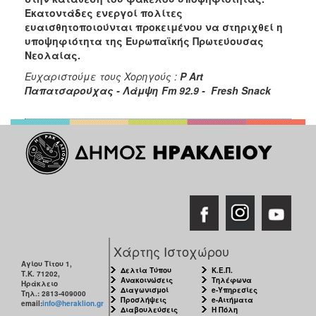
Εκατοντάδες ενεργοί πολίτες
ευαισθητοποιούνται προκειμένου να στηριχθεί η
υποψηφιότητα της Ευρωπαϊκής Πρωτεύουσας
Νεολαίας.
Ευχαριστούμε τους Χορηγούς :
P Α
rt
Παπατσαρούχας - Λάμψη
Fm 92.9 -
Fresh
Snack
Χάρτης Ιστοχώρου
Αγίου Τίτου 1,
Δελτία Τύπου
Κ.Ε.Π.
Τ.Κ. 71202,
Ανακοινώσεις
Τηλέφωνα
Ηράκλειο
Διαγωνισμοί
e-Υπηρεσίες
Τηλ.: 2813-409000
Προσλήψεις
e-Αιτήματα
email:
info@heraklion.gr
Διαβουλεύσεις
Η Πόλη