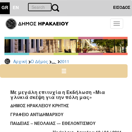
GR
EN
ΕΙΣΟΔΟΣ
Ο
Toggle
ΔΗΜΟΣ
navigati
Δελτία
Τύπου
Αρχείο
...
Αρχική
Ο Δήμος
2011
2026
2025
2024
2023
Με μεγάλη επιτυχία η Εκδήλωση «Μια
γλυκιά σκέψη για την πόλη μας»
2022
ΔΗΜΟΣ ΗΡΑΚΛΕΙΟΥ ΚΡΗΤΗΣ
2021
ΓΡΑΦΕΙΟ ΑΝΤΙΔΗΜΑΡΧΟΥ
2020
ΠΑΙΔΕΙΑΣ – ΝΕΟΛΑΙΑΣ –- ΕΘΕΛΟΝΤΙΣΜΟΥ
2019
Ηράκλειο, Δευτέρα 18 / 04 / 2011