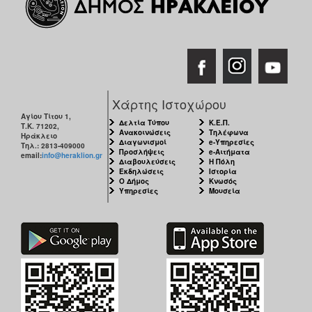
Χάρτης Ιστοχώρου
Αγίου Τίτου 1,
Δελτία Τύπου
Κ.Ε.Π.
Τ.Κ. 71202,
Ανακοινώσεις
Τηλέφωνα
Ηράκλειο
Διαγωνισμοί
e-Υπηρεσίες
Τηλ.: 2813-409000
Προσλήψεις
e-Αιτήματα
email:
info@heraklion.gr
Διαβουλεύσεις
Η Πόλη
Εκδηλώσεις
Ιστορία
Ο Δήμος
Κνωσός
Υπηρεσίες
Μουσεία