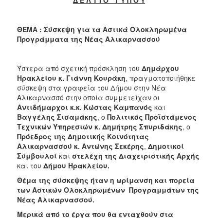
2018
2017
ΘΕΜΑ : Σύσκεψη για τα Αστικά Ολοκληρωμένα
2016
Προγράμματα της Νέας Αλικαρνασσού
2015
2013
Ύστερα από σχετική πρόσκληση του
Δημάρχου
2012
Ηρακλείου κ. Γιάννη Κουράκη
, πραγματοποιήθηκε
σύσκεψη στα γραφεία του Δήμου στην Νέα
2011
Αλικαρνασσό στην οποία συμμετείχαν οι
2010
Αντιδήμαρχοι κ.κ. Κώστας Καμπανός
και
Βαγγέλης Σισαμάκης
, ο
Πολιτικός Προϊστάμενος
2006
Τεχνικών Υπηρεσιών κ. Δημήτρης Σπυριδάκης
, ο
Πρόεδρος της Δημοτικής Κοινότητας
Αλικαρνασσού κ. Αντώνης Σεκέρης
,
Δημοτικοί
Σύμβουλοί
και
στελέχη της Διαχειριστικής Αρχής
και του
Δήμου Ηρακλείου.
Ο
ΤΟΠΟΣ
Θέμα της σύσκεψης ήταν η ωρίμανση και πορεία
ΜΑΣ
των Αστικών Ολοκληρωμένων Προγραμμάτων της
Νέας Αλικαρνασσού.
ΠΟΛΙΤΙΣΜΟΣ
Μερικά από το έργα που θα ενταχθούν στα